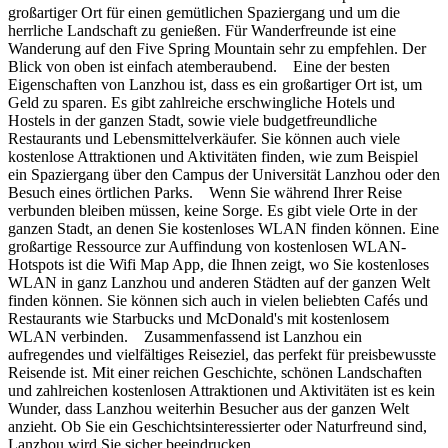
großartiger Ort für einen gemütlichen Spaziergang und um die
herrliche Landschaft zu genießen. Für Wanderfreunde ist eine
Wanderung auf den Five Spring Mountain sehr zu empfehlen. Der
Blick von oben ist einfach atemberaubend. Eine der besten
Eigenschaften von Lanzhou ist, dass es ein großartiger Ort ist, um
Geld zu sparen. Es gibt zahlreiche erschwingliche Hotels und
Hostels in der ganzen Stadt, sowie viele budgetfreundliche
Restaurants und Lebensmittelverkäufer. Sie können auch viele
kostenlose Attraktionen und Aktivitäten finden, wie zum Beispiel
ein Spaziergang über den Campus der Universität Lanzhou oder den
Besuch eines örtlichen Parks. Wenn Sie während Ihrer Reise
verbunden bleiben müssen, keine Sorge. Es gibt viele Orte in der
ganzen Stadt, an denen Sie kostenloses WLAN finden können. Eine
großartige Ressource zur Auffindung von kostenlosen WLAN-
Hotspots ist die Wifi Map App, die Ihnen zeigt, wo Sie kostenloses
WLAN in ganz Lanzhou und anderen Städten auf der ganzen Welt
finden können. Sie können sich auch in vielen beliebten Cafés und
Restaurants wie Starbucks und McDonald's mit kostenlosem
WLAN verbinden. Zusammenfassend ist Lanzhou ein
aufregendes und vielfältiges Reiseziel, das perfekt für preisbewusste
Reisende ist. Mit einer reichen Geschichte, schönen Landschaften
und zahlreichen kostenlosen Attraktionen und Aktivitäten ist es kein
Wunder, dass Lanzhou weiterhin Besucher aus der ganzen Welt
anzieht. Ob Sie ein Geschichtsinteressierter oder Naturfreund sind,
Lanzhou wird Sie sicher beeindrucken.