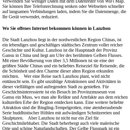
Verwenden Sie weniger Daten mit dem Datenreiter von WiFi Map.
Sie können Ihre Telefonrechnung senken oder Webseiten schneller
auf langsamen Verbindungen laden, indem Sie die Datenmenge, die
Ihr Gerät verwendet, reduziert.
Wo Sie offenes Internet bekommen können in Lanzhou
Die Stadt Lanzhou liegt in der nordwestlichen Region Chinas, ist
ein lebendiges und geschäftiges städtisches Zentrum voller reicher
Geschichte und Kultur. Lanzhou ist die Hauptstadt der Provinz
Gansu in China und liegt am Ufer des berühmten Gelben Flusses.
Mit einer Bevölkerung von über 3,5 Millionen ist sie eine der
größten Städte Chinas und ein beliebtes Reiseziel für Reisende, die
die Schönheit und den Charme dieser alten Region erkunden
möchten. Wer eine Reise nach Lanzhou plant, wird nicht
enttäuscht sein. Es gibt unzählige Attraktionen und Aktivitäten in
dieser vielfältigen und aufregenden Stadt zu genießen. Für
Geschichtsinteressierte ist ein Besuch im Provinzmuseum von
Gansu ein Muss, wo man alte Relikte und Artefakte aus dem reichen
kulturellen Erbe der Region entdecken kann. Eine weitere beliebte
Attraktion sind die Bingling-Tempelgrotten, eine atemberaubende
Serie buddhistischer Höhlen mit aufwändigen Schnitzereien und
Skulpturen. Aber Lanzhou ist nicht nur ein Ziel für
Geschichtsliebhaber. Die Stadt beherbergt auch viele malerische
Orte und schöne Naturlandschaften. Der Gelbe Flusspark ist ein