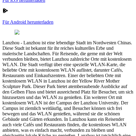
Für iOS herunterladen
Für Android herunterladen
Lanzhou
-
Lanzhou ist eine lebendige Stadt im Nordwesten Chinas.
Diese Stadt ist bekannt für ihr reiches kulturelles Erbe und
malerische Landschaften. Für Reisende, die gerne mit der Welt
verbunden bleiben, bietet Lanzhou zahlreiche Orte mit kostenlosem
WLAN. Die Stadt verfügt über eine spezielle WLAN-Karte, die
beliebte Orte mit kostenlosem WLAN auflistet, darunter Cafés,
Restaurants und Einkaufszentren. Einer der beliebten Orte mit
kostenlosem WLAN in Lanzhou ist der Yellow River Mother
Sculpture Park. Dieser Park bietet atemberaubende Ausblicke auf
den Gelben Fluss und bietet ausreichend Platz für Besucher, um sich
hinzusetzen und das WLAN zu genießen. Ein weiterer Ort mit
kostenlosem WLAN ist der Campus der Lanzhou University. Der
Campus ist ziemlich weitläufig, und Besucher können sich frei
bewegen und das WLAN genießen, während sie die schönen
Gebäude und Gärten erkunden. In Lanzhou kann ein Reisender
auch viele Cafés und Restaurants finden, die kostenloses WLAN
anbieten, was es einfach macht, verbunden zu bleiben und
gleichzeitig lokale Küche zu genießen. Lanzhou ist tatsächlich eine