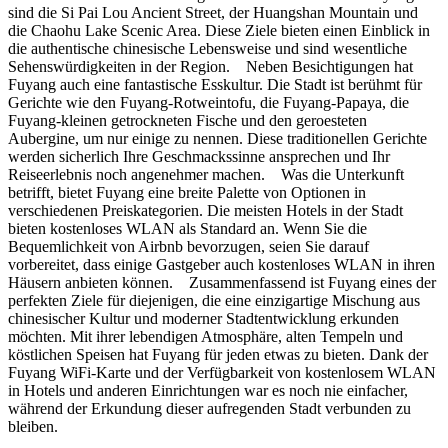
sind die Si Pai Lou Ancient Street, der Huangshan Mountain und
die Chaohu Lake Scenic Area. Diese Ziele bieten einen Einblick in
die authentische chinesische Lebensweise und sind wesentliche
Sehenswürdigkeiten in der Region. Neben Besichtigungen hat
Fuyang auch eine fantastische Esskultur. Die Stadt ist berühmt für
Gerichte wie den Fuyang-Rotweintofu, die Fuyang-Papaya, die
Fuyang-kleinen getrockneten Fische und den geroesteten
Aubergine, um nur einige zu nennen. Diese traditionellen Gerichte
werden sicherlich Ihre Geschmackssinne ansprechen und Ihr
Reiseerlebnis noch angenehmer machen. Was die Unterkunft
betrifft, bietet Fuyang eine breite Palette von Optionen in
verschiedenen Preiskategorien. Die meisten Hotels in der Stadt
bieten kostenloses WLAN als Standard an. Wenn Sie die
Bequemlichkeit von Airbnb bevorzugen, seien Sie darauf
vorbereitet, dass einige Gastgeber auch kostenloses WLAN in ihren
Häusern anbieten können. Zusammenfassend ist Fuyang eines der
perfekten Ziele für diejenigen, die eine einzigartige Mischung aus
chinesischer Kultur und moderner Stadtentwicklung erkunden
möchten. Mit ihrer lebendigen Atmosphäre, alten Tempeln und
köstlichen Speisen hat Fuyang für jeden etwas zu bieten. Dank der
Fuyang WiFi-Karte und der Verfügbarkeit von kostenlosem WLAN
in Hotels und anderen Einrichtungen war es noch nie einfacher,
während der Erkundung dieser aufregenden Stadt verbunden zu
bleiben.