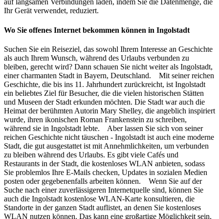
auf langsamen Verbindungen laden, indem Sie die Datenmenge, die
Ihr Gerät verwendet, reduziert.
Wo Sie offenes Internet bekommen können in Ingolstadt
Suchen Sie ein Reiseziel, das sowohl Ihrem Interesse an Geschichte
als auch Ihrem Wunsch, während des Urlaubs verbunden zu
bleiben, gerecht wird? Dann schauen Sie nicht weiter als Ingolstadt,
einer charmanten Stadt in Bayern, Deutschland. Mit seiner reichen
Geschichte, die bis ins 11. Jahrhundert zurückreicht, ist Ingolstadt
ein beliebtes Ziel für Besucher, die die vielen historischen Stätten
und Museen der Stadt erkunden möchten. Die Stadt war auch die
Heimat der berühmten Autorin Mary Shelley, die angeblich inspiriert
wurde, ihren ikonischen Roman Frankenstein zu schreiben,
während sie in Ingolstadt lebte. Aber lassen Sie sich von seiner
reichen Geschichte nicht täuschen - Ingolstadt ist auch eine moderne
Stadt, die gut ausgestattet ist mit Annehmlichkeiten, um verbunden
zu bleiben während des Urlaubs. Es gibt viele Cafés und
Restaurants in der Stadt, die kostenloses WLAN anbieten, sodass
Sie problemlos Ihre E-Mails checken, Updates in sozialen Medien
posten oder gegebenenfalls arbeiten können. Wenn Sie auf der
Suche nach einer zuverlässigeren Internetquelle sind, können Sie
auch die Ingolstadt kostenlose WLAN-Karte konsultieren, die
Standorte in der ganzen Stadt auflistet, an denen Sie kostenloses
WLAN nutzen können. Das kann eine großartige Möglichkeit sein,