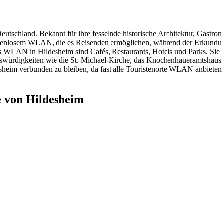
eutschland. Bekannt für ihre fesselnde historische Architektur, Gastro
kostenlosem WLAN, die es Reisenden ermöglichen, während der Erkundun
ses WLAN in Hildesheim sind Cafés, Restaurants, Hotels und Parks. S
würdigkeiten wie die St. Michael-Kirche, das Knochenhaueramtshaus
esheim verbunden zu bleiben, da fast alle Touristenorte WLAN anbieten,
 von Hildesheim