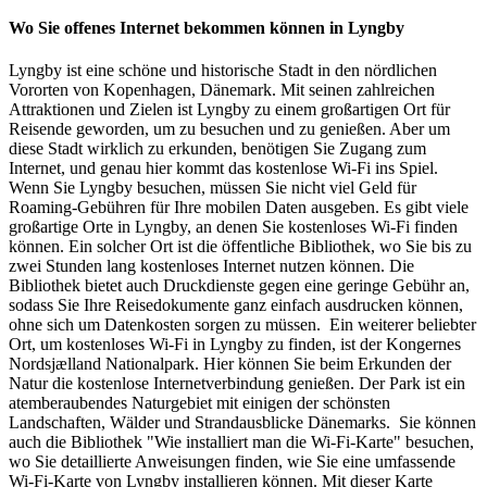
Wo Sie offenes Internet bekommen können in Lyngby
Lyngby ist eine schöne und historische Stadt in den nördlichen
Vororten von Kopenhagen, Dänemark. Mit seinen zahlreichen
Attraktionen und Zielen ist Lyngby zu einem großartigen Ort für
Reisende geworden, um zu besuchen und zu genießen. Aber um
diese Stadt wirklich zu erkunden, benötigen Sie Zugang zum
Internet, und genau hier kommt das kostenlose Wi-Fi ins Spiel.
Wenn Sie Lyngby besuchen, müssen Sie nicht viel Geld für
Roaming-Gebühren für Ihre mobilen Daten ausgeben. Es gibt viele
großartige Orte in Lyngby, an denen Sie kostenloses Wi-Fi finden
können. Ein solcher Ort ist die öffentliche Bibliothek, wo Sie bis zu
zwei Stunden lang kostenloses Internet nutzen können. Die
Bibliothek bietet auch Druckdienste gegen eine geringe Gebühr an,
sodass Sie Ihre Reisedokumente ganz einfach ausdrucken können,
ohne sich um Datenkosten sorgen zu müssen. Ein weiterer beliebter
Ort, um kostenloses Wi-Fi in Lyngby zu finden, ist der Kongernes
Nordsjælland Nationalpark. Hier können Sie beim Erkunden der
Natur die kostenlose Internetverbindung genießen. Der Park ist ein
atemberaubendes Naturgebiet mit einigen der schönsten
Landschaften, Wälder und Strandausblicke Dänemarks. Sie können
auch die Bibliothek "Wie installiert man die Wi-Fi-Karte" besuchen,
wo Sie detaillierte Anweisungen finden, wie Sie eine umfassende
Wi-Fi-Karte von Lyngby installieren können. Mit dieser Karte