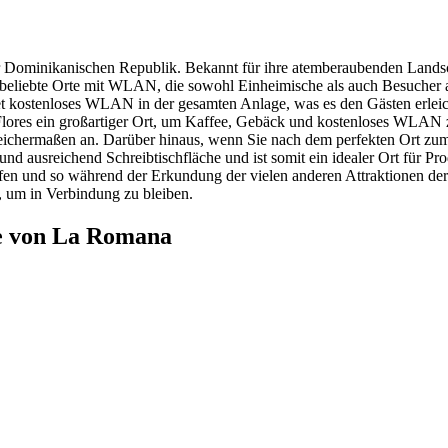
r Dominikanischen Republik. Bekannt für ihre atemberaubenden Landsch
e beliebte Orte mit WLAN, die sowohl Einheimische als auch Besucher
t kostenloses WLAN in der gesamten Anlage, was es den Gästen erleich
as Flores ein großartiger Ort, um Kaffee, Gebäck und kostenloses WL
gleichermaßen an. Darüber hinaus, wenn Sie nach dem perfekten Ort zu
ausreichend Schreibtischfläche und ist somit ein idealer Ort für Prod
 und so während der Erkundung der vielen anderen Attraktionen der S
 um in Verbindung zu bleiben.
e von La Romana