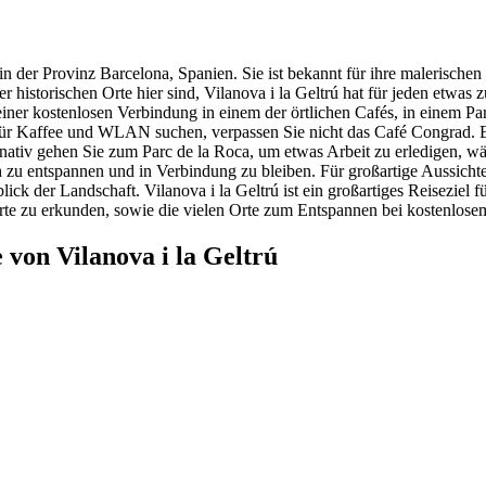
 in der Provinz Barcelona, Spanien. Sie ist bekannt für ihre malerische
 historischen Orte hier sind, Vilanova i la Geltrú hat für jeden etwas
einer kostenlosen Verbindung in einem der örtlichen Cafés, in einem Par
r Kaffee und WLAN suchen, verpassen Sie nicht das Café Congrad. Es 
tiv gehen Sie zum Parc de la Roca, um etwas Arbeit zu erledigen, wäh
h zu entspannen und in Verbindung zu bleiben. Für großartige Aussicht
 der Landschaft. Vilanova i la Geltrú ist ein großartiges Reiseziel f
 Orte zu erkunden, sowie die vielen Orte zum Entspannen bei kostenlo
von Vilanova i la Geltrú