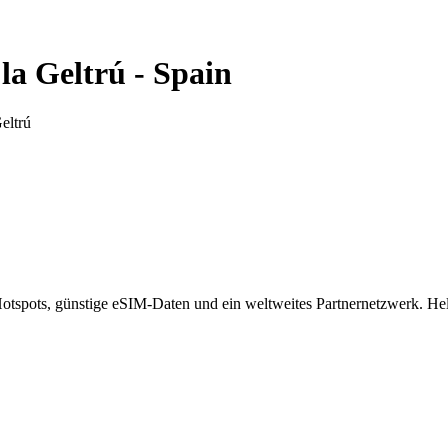
 la Geltrú
-
Spain
eltrú
spots, günstige eSIM-Daten und ein weltweites Partnernetzwerk. Helf