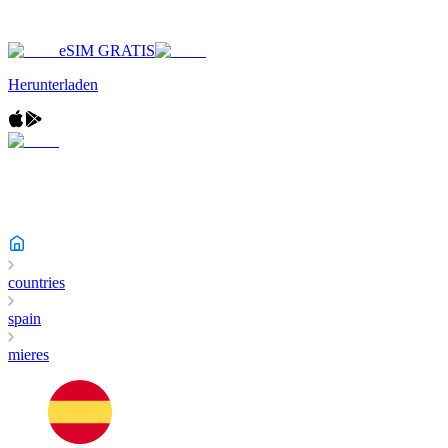
eSIM GRATIS
Herunterladen
countries
spain
mieres