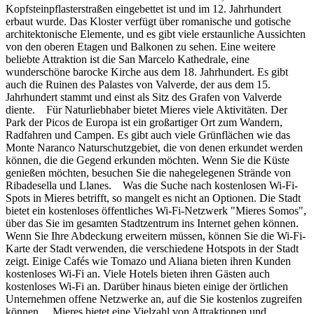
Kopfsteinpflasterstraßen eingebettet ist und im 12. Jahrhundert
erbaut wurde. Das Kloster verfügt über romanische und gotische
architektonische Elemente, und es gibt viele erstaunliche Aussichten
von den oberen Etagen und Balkonen zu sehen. Eine weitere
beliebte Attraktion ist die San Marcelo Kathedrale, eine
wunderschöne barocke Kirche aus dem 18. Jahrhundert. Es gibt
auch die Ruinen des Palastes von Valverde, der aus dem 15.
Jahrhundert stammt und einst als Sitz des Grafen von Valverde
diente. Für Naturliebhaber bietet Mieres viele Aktivitäten. Der
Park der Picos de Europa ist ein großartiger Ort zum Wandern,
Radfahren und Campen. Es gibt auch viele Grünflächen wie das
Monte Naranco Naturschutzgebiet, die von denen erkundet werden
können, die die Gegend erkunden möchten. Wenn Sie die Küste
genießen möchten, besuchen Sie die nahegelegenen Strände von
Ribadesella und Llanes. Was die Suche nach kostenlosen Wi-Fi-
Spots in Mieres betrifft, so mangelt es nicht an Optionen. Die Stadt
bietet ein kostenloses öffentliches Wi-Fi-Netzwerk "Mieres Somos",
über das Sie im gesamten Stadtzentrum ins Internet gehen können.
Wenn Sie Ihre Abdeckung erweitern müssen, können Sie die Wi-Fi-
Karte der Stadt verwenden, die verschiedene Hotspots in der Stadt
zeigt. Einige Cafés wie Tomazo und Aliana bieten ihren Kunden
kostenloses Wi-Fi an. Viele Hotels bieten ihren Gästen auch
kostenloses Wi-Fi an. Darüber hinaus bieten einige der örtlichen
Unternehmen offene Netzwerke an, auf die Sie kostenlos zugreifen
können. Mieres bietet eine Vielzahl von Attraktionen und