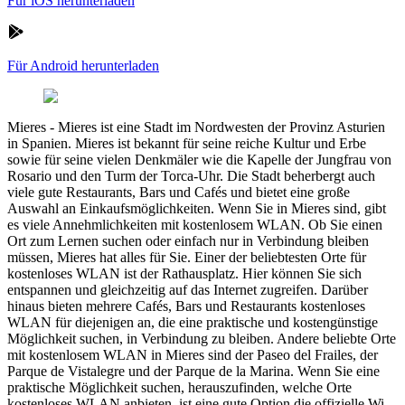
Für iOS herunterladen
Für Android herunterladen
Mieres
-
Mieres ist eine Stadt im Nordwesten der Provinz Asturien
in Spanien. Mieres ist bekannt für seine reiche Kultur und Erbe
sowie für seine vielen Denkmäler wie die Kapelle der Jungfrau von
Rosario und den Turm der Torca-Uhr. Die Stadt beherbergt auch
viele gute Restaurants, Bars und Cafés und bietet eine große
Auswahl an Einkaufsmöglichkeiten. Wenn Sie in Mieres sind, gibt
es viele Annehmlichkeiten mit kostenlosem WLAN. Ob Sie einen
Ort zum Lernen suchen oder einfach nur in Verbindung bleiben
müssen, Mieres hat alles für Sie. Einer der beliebtesten Orte für
kostenloses WLAN ist der Rathausplatz. Hier können Sie sich
entspannen und gleichzeitig auf das Internet zugreifen. Darüber
hinaus bieten mehrere Cafés, Bars und Restaurants kostenloses
WLAN für diejenigen an, die eine praktische und kostengünstige
Möglichkeit suchen, in Verbindung zu bleiben. Andere beliebte Orte
mit kostenlosem WLAN in Mieres sind der Paseo del Frailes, der
Parque de Vistalegre und der Parque de la Marina. Wenn Sie eine
praktische Möglichkeit suchen, herauszufinden, welche Orte
kostenloses WLAN anbieten, ist eine gute Option die offizielle Wi-