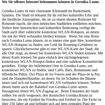
Wo Sie offenes Internet bekommen können in Gernika-Lumo
Gernika-Lumo ist eine charmante Kleinstadt im Baskenland,
Spanien. Die Stadt ist bekannt für ihr reiches kulturelles Erbe und
die friedliche Atmosphäre, die sie zu einem idealen Reiseziel für
Reisende macht, die dem hektischen Stadtleben entfliehen möchten.
Neben ihrer historischen und kulturellen Bedeutung verfügt die
Stadt auch über zahlreiche kostenlose WLAN-Hotspots, an denen
Sie mit der Welt verbunden bleiben können. Wenn Sie eine Reise
nach Gernika-Lumo planen, ist es immer eine gute Idee, kostenlose
WLAN-Hotspots zu finden, um Geld für Roaming-Gebühren zu
sparen. Glücklicherweise gibt es eine WLAN-Karte der Stadt, die
alle Orte zeigt, an denen Sie kostenloses WLAN finden können. Mit
dieser Karte können Sie ganz einfach den nächstgelegenen
kostenlosen WLAN-Hotspot finden und eine nahtlose Konnektivität
genießen. Einige der beliebtesten Orte in Gernika-Lumo, um
kostenloses WLAN zu finden, sind Cafés, Bars, Restaurants und
öffentliche Plätze. Der Plaza de los Fueros und der Plaza de la Paz
sind die Haupttreffpunkte, an denen Sie im Schatten der Bäume
sitzen und sich mit kostenlosem WLAN verbinden können. Neben
diesen bietet auch der Bahnhof von Gernika-Lumo seinen
Passagieren freien WLAN-Zugang an. Beim Erkunden der Stadt
sollten Sie nicht vergessen, den ikonischen Gernika-Baum zu
besuchen, der ein Symbol für Frieden und Freiheit ist. Die Eiche ist
über 250 Jahre alt und befindet sich auf dem zentralen Platz der