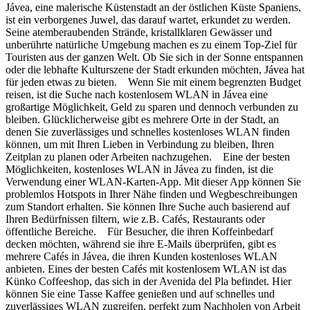
Jávea, eine malerische Küstenstadt an der östlichen Küste Spaniens,
ist ein verborgenes Juwel, das darauf wartet, erkundet zu werden.
Seine atemberaubenden Strände, kristallklaren Gewässer und
unberührte natürliche Umgebung machen es zu einem Top-Ziel für
Touristen aus der ganzen Welt. Ob Sie sich in der Sonne entspannen
oder die lebhafte Kulturszene der Stadt erkunden möchten, Jávea hat
für jeden etwas zu bieten. Wenn Sie mit einem begrenzten Budget
reisen, ist die Suche nach kostenlosem WLAN in Jávea eine
großartige Möglichkeit, Geld zu sparen und dennoch verbunden zu
bleiben. Glücklicherweise gibt es mehrere Orte in der Stadt, an
denen Sie zuverlässiges und schnelles kostenloses WLAN finden
können, um mit Ihren Lieben in Verbindung zu bleiben, Ihren
Zeitplan zu planen oder Arbeiten nachzugehen. Eine der besten
Möglichkeiten, kostenloses WLAN in Jávea zu finden, ist die
Verwendung einer WLAN-Karten-App. Mit dieser App können Sie
problemlos Hotspots in Ihrer Nähe finden und Wegbeschreibungen
zum Standort erhalten. Sie können Ihre Suche auch basierend auf
Ihren Bedürfnissen filtern, wie z.B. Cafés, Restaurants oder
öffentliche Bereiche. Für Besucher, die ihren Koffeinbedarf
decken möchten, während sie ihre E-Mails überprüfen, gibt es
mehrere Cafés in Jávea, die ihren Kunden kostenloses WLAN
anbieten. Eines der besten Cafés mit kostenlosem WLAN ist das
Künko Coffeeshop, das sich in der Avenida del Pla befindet. Hier
können Sie eine Tasse Kaffee genießen und auf schnelles und
zuverlässiges WLAN zugreifen, perfekt zum Nachholen von Arbeit