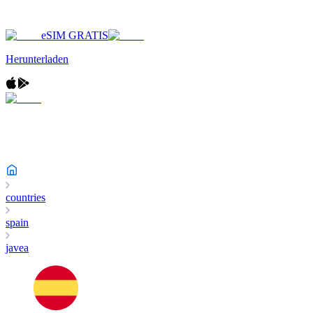
eSIM GRATIS
Herunterladen
countries
spain
javea