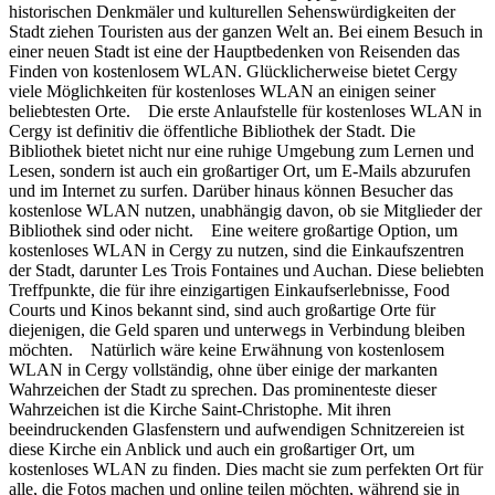
historischen Denkmäler und kulturellen Sehenswürdigkeiten der
Stadt ziehen Touristen aus der ganzen Welt an. Bei einem Besuch in
einer neuen Stadt ist eine der Hauptbedenken von Reisenden das
Finden von kostenlosem WLAN. Glücklicherweise bietet Cergy
viele Möglichkeiten für kostenloses WLAN an einigen seiner
beliebtesten Orte. Die erste Anlaufstelle für kostenloses WLAN in
Cergy ist definitiv die öffentliche Bibliothek der Stadt. Die
Bibliothek bietet nicht nur eine ruhige Umgebung zum Lernen und
Lesen, sondern ist auch ein großartiger Ort, um E-Mails abzurufen
und im Internet zu surfen. Darüber hinaus können Besucher das
kostenlose WLAN nutzen, unabhängig davon, ob sie Mitglieder der
Bibliothek sind oder nicht. Eine weitere großartige Option, um
kostenloses WLAN in Cergy zu nutzen, sind die Einkaufszentren
der Stadt, darunter Les Trois Fontaines und Auchan. Diese beliebten
Treffpunkte, die für ihre einzigartigen Einkaufserlebnisse, Food
Courts und Kinos bekannt sind, sind auch großartige Orte für
diejenigen, die Geld sparen und unterwegs in Verbindung bleiben
möchten. Natürlich wäre keine Erwähnung von kostenlosem
WLAN in Cergy vollständig, ohne über einige der markanten
Wahrzeichen der Stadt zu sprechen. Das prominenteste dieser
Wahrzeichen ist die Kirche Saint-Christophe. Mit ihren
beeindruckenden Glasfenstern und aufwendigen Schnitzereien ist
diese Kirche ein Anblick und auch ein großartiger Ort, um
kostenloses WLAN zu finden. Dies macht sie zum perfekten Ort für
alle, die Fotos machen und online teilen möchten, während sie in