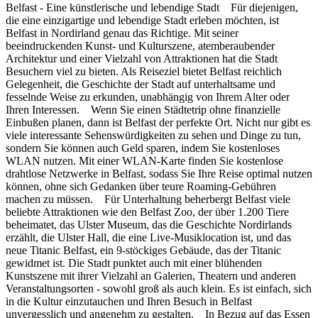
Belfast - Eine künstlerische und lebendige Stadt Für diejenigen,
die eine einzigartige und lebendige Stadt erleben möchten, ist
Belfast in Nordirland genau das Richtige. Mit seiner
beeindruckenden Kunst- und Kulturszene, atemberaubender
Architektur und einer Vielzahl von Attraktionen hat die Stadt
Besuchern viel zu bieten. Als Reiseziel bietet Belfast reichlich
Gelegenheit, die Geschichte der Stadt auf unterhaltsame und
fesselnde Weise zu erkunden, unabhängig von Ihrem Alter oder
Ihren Interessen. Wenn Sie einen Städtetrip ohne finanzielle
Einbußen planen, dann ist Belfast der perfekte Ort. Nicht nur gibt es
viele interessante Sehenswürdigkeiten zu sehen und Dinge zu tun,
sondern Sie können auch Geld sparen, indem Sie kostenloses
WLAN nutzen. Mit einer WLAN-Karte finden Sie kostenlose
drahtlose Netzwerke in Belfast, sodass Sie Ihre Reise optimal nutzen
können, ohne sich Gedanken über teure Roaming-Gebühren
machen zu müssen. Für Unterhaltung beherbergt Belfast viele
beliebte Attraktionen wie den Belfast Zoo, der über 1.200 Tiere
beheimatet, das Ulster Museum, das die Geschichte Nordirlands
erzählt, die Ulster Hall, die eine Live-Musiklocation ist, und das
neue Titanic Belfast, ein 9-stöckiges Gebäude, das der Titanic
gewidmet ist. Die Stadt punktet auch mit einer blühenden
Kunstszene mit ihrer Vielzahl an Galerien, Theatern und anderen
Veranstaltungsorten - sowohl groß als auch klein. Es ist einfach, sich
in die Kultur einzutauchen und Ihren Besuch in Belfast
unvergesslich und angenehm zu gestalten. In Bezug auf das Essen