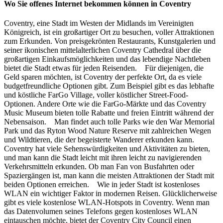
Wo Sie offenes Internet bekommen können in Coventry
Coventry, eine Stadt im Westen der Midlands im Vereinigten
Königreich, ist ein großartiger Ort zu besuchen, voller Attraktionen
zum Erkunden. Von preisgekrönten Restaurants, Kunstgalerien und
seiner ikonischen mittelalterlichen Coventry Cathedral über die
großartigen Einkaufsmöglichkeiten und das lebendige Nachtleben
bietet die Stadt etwas für jeden Reisenden. Für diejenigen, die
Geld sparen möchten, ist Coventry der perfekte Ort, da es viele
budgetfreundliche Optionen gibt. Zum Beispiel gibt es das lebhafte
und köstliche FarGo Village, voller köstlicher Street-Food-
Optionen. Andere Orte wie die FarGo-Märkte und das Coventry
Music Museum bieten tolle Rabatte und freien Eintritt während der
Nebensaison. Man findet auch tolle Parks wie den War Memorial
Park und das Ryton Wood Nature Reserve mit zahlreichen Wegen
und Wildtieren, die der begeisterte Wanderer erkunden kann.
Coventry hat viele Sehenswürdigkeiten und Aktivitäten zu bieten,
und man kann die Stadt leicht mit ihren leicht zu navigierenden
Verkehrsmitteln erkunden. Ob man Fan von Busfahrten oder
Spaziergängen ist, man kann die meisten Attraktionen der Stadt mit
beiden Optionen erreichen. Wie in jeder Stadt ist kostenloses
WLAN ein wichtiger Faktor in modernen Reisen. Glücklicherweise
gibt es viele kostenlose WLAN-Hotspots in Coventry. Wenn man
das Datenvolumen seines Telefons gegen kostenloses WLAN
eintauschen möchte, bietet der Coventry City Council einen