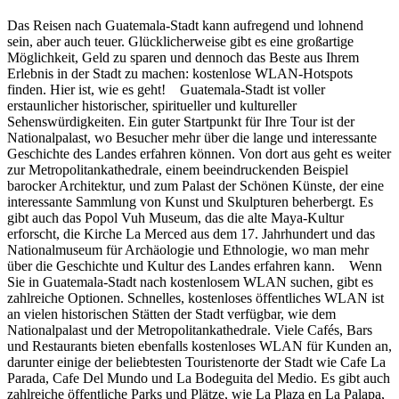
Das Reisen nach Guatemala-Stadt kann aufregend und lohnend
sein, aber auch teuer. Glücklicherweise gibt es eine großartige
Möglichkeit, Geld zu sparen und dennoch das Beste aus Ihrem
Erlebnis in der Stadt zu machen: kostenlose WLAN-Hotspots
finden. Hier ist, wie es geht! Guatemala-Stadt ist voller
erstaunlicher historischer, spiritueller und kultureller
Sehenswürdigkeiten. Ein guter Startpunkt für Ihre Tour ist der
Nationalpalast, wo Besucher mehr über die lange und interessante
Geschichte des Landes erfahren können. Von dort aus geht es weiter
zur Metropolitankathedrale, einem beeindruckenden Beispiel
barocker Architektur, und zum Palast der Schönen Künste, der eine
interessante Sammlung von Kunst und Skulpturen beherbergt. Es
gibt auch das Popol Vuh Museum, das die alte Maya-Kultur
erforscht, die Kirche La Merced aus dem 17. Jahrhundert und das
Nationalmuseum für Archäologie und Ethnologie, wo man mehr
über die Geschichte und Kultur des Landes erfahren kann. Wenn
Sie in Guatemala-Stadt nach kostenlosem WLAN suchen, gibt es
zahlreiche Optionen. Schnelles, kostenloses öffentliches WLAN ist
an vielen historischen Stätten der Stadt verfügbar, wie dem
Nationalpalast und der Metropolitankathedrale. Viele Cafés, Bars
und Restaurants bieten ebenfalls kostenloses WLAN für Kunden an,
darunter einige der beliebtesten Touristenorte der Stadt wie Cafe La
Parada, Cafe Del Mundo und La Bodeguita del Medio. Es gibt auch
zahlreiche öffentliche Parks und Plätze, wie La Plaza en La Palapa,