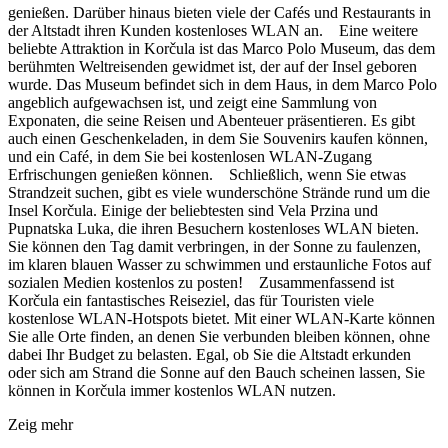
genießen. Darüber hinaus bieten viele der Cafés und Restaurants in
der Altstadt ihren Kunden kostenloses WLAN an. Eine weitere
beliebte Attraktion in Korčula ist das Marco Polo Museum, das dem
berühmten Weltreisenden gewidmet ist, der auf der Insel geboren
wurde. Das Museum befindet sich in dem Haus, in dem Marco Polo
angeblich aufgewachsen ist, und zeigt eine Sammlung von
Exponaten, die seine Reisen und Abenteuer präsentieren. Es gibt
auch einen Geschenkeladen, in dem Sie Souvenirs kaufen können,
und ein Café, in dem Sie bei kostenlosen WLAN-Zugang
Erfrischungen genießen können. Schließlich, wenn Sie etwas
Strandzeit suchen, gibt es viele wunderschöne Strände rund um die
Insel Korčula. Einige der beliebtesten sind Vela Przina und
Pupnatska Luka, die ihren Besuchern kostenloses WLAN bieten.
Sie können den Tag damit verbringen, in der Sonne zu faulenzen,
im klaren blauen Wasser zu schwimmen und erstaunliche Fotos auf
sozialen Medien kostenlos zu posten! Zusammenfassend ist
Korčula ein fantastisches Reiseziel, das für Touristen viele
kostenlose WLAN-Hotspots bietet. Mit einer WLAN-Karte können
Sie alle Orte finden, an denen Sie verbunden bleiben können, ohne
dabei Ihr Budget zu belasten. Egal, ob Sie die Altstadt erkunden
oder sich am Strand die Sonne auf den Bauch scheinen lassen, Sie
können in Korčula immer kostenlos WLAN nutzen.
Zeig mehr