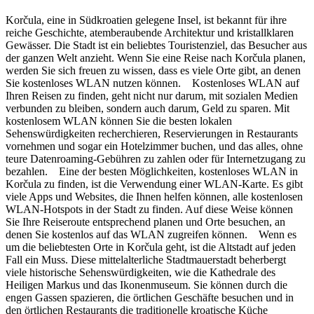
Korčula, eine in Südkroatien gelegene Insel, ist bekannt für ihre
reiche Geschichte, atemberaubende Architektur und kristallklaren
Gewässer. Die Stadt ist ein beliebtes Touristenziel, das Besucher aus
der ganzen Welt anzieht. Wenn Sie eine Reise nach Korčula planen,
werden Sie sich freuen zu wissen, dass es viele Orte gibt, an denen
Sie kostenloses WLAN nutzen können. Kostenloses WLAN auf
Ihren Reisen zu finden, geht nicht nur darum, mit sozialen Medien
verbunden zu bleiben, sondern auch darum, Geld zu sparen. Mit
kostenlosem WLAN können Sie die besten lokalen
Sehenswürdigkeiten recherchieren, Reservierungen in Restaurants
vornehmen und sogar ein Hotelzimmer buchen, und das alles, ohne
teure Datenroaming-Gebühren zu zahlen oder für Internetzugang zu
bezahlen. Eine der besten Möglichkeiten, kostenloses WLAN in
Korčula zu finden, ist die Verwendung einer WLAN-Karte. Es gibt
viele Apps und Websites, die Ihnen helfen können, alle kostenlosen
WLAN-Hotspots in der Stadt zu finden. Auf diese Weise können
Sie Ihre Reiseroute entsprechend planen und Orte besuchen, an
denen Sie kostenlos auf das WLAN zugreifen können. Wenn es
um die beliebtesten Orte in Korčula geht, ist die Altstadt auf jeden
Fall ein Muss. Diese mittelalterliche Stadtmauerstadt beherbergt
viele historische Sehenswürdigkeiten, wie die Kathedrale des
Heiligen Markus und das Ikonenmuseum. Sie können durch die
engen Gassen spazieren, die örtlichen Geschäfte besuchen und in
den örtlichen Restaurants die traditionelle kroatische Küche