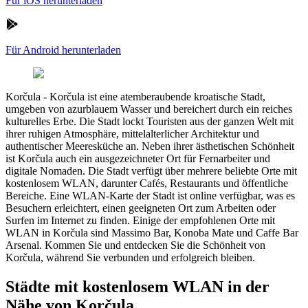
Für iOS herunterladen
Für Android herunterladen
Korčula
-
Korčula ist eine atemberaubende kroatische Stadt,
umgeben von azurblauem Wasser und bereichert durch ein reiches
kulturelles Erbe. Die Stadt lockt Touristen aus der ganzen Welt mit
ihrer ruhigen Atmosphäre, mittelalterlicher Architektur und
authentischer Meeresküche an. Neben ihrer ästhetischen Schönheit
ist Korčula auch ein ausgezeichneter Ort für Fernarbeiter und
digitale Nomaden. Die Stadt verfügt über mehrere beliebte Orte mit
kostenlosem WLAN, darunter Cafés, Restaurants und öffentliche
Bereiche. Eine WLAN-Karte der Stadt ist online verfügbar, was es
Besuchern erleichtert, einen geeigneten Ort zum Arbeiten oder
Surfen im Internet zu finden. Einige der empfohlenen Orte mit
WLAN in Korčula sind Massimo Bar, Konoba Mate und Caffe Bar
Arsenal. Kommen Sie und entdecken Sie die Schönheit von
Korčula, während Sie verbunden und erfolgreich bleiben.
Städte mit kostenlosem WLAN in der
Nähe von Korčula