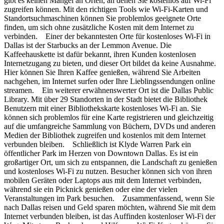
gibt es keinen Mangel an Orten, an denen Sie kostenlos auf Wi-Fi
zugreifen können. Mit den richtigen Tools wie Wi-Fi-Karten und
Standortsuchmaschinen können Sie problemlos geeignete Orte
finden, um sich ohne zusätzliche Kosten mit dem Internet zu
verbinden. Einer der bekanntesten Orte für kostenloses Wi-Fi in
Dallas ist der Starbucks an der Lemmon Avenue. Die
Kaffeehauskette ist dafür bekannt, ihren Kunden kostenlosen
Internetzugang zu bieten, und dieser Ort bildet da keine Ausnahme.
Hier können Sie Ihren Kaffee genießen, während Sie Arbeiten
nachgehen, im Internet surfen oder Ihre Lieblingssendungen online
streamen. Ein weiterer erwähnenswerter Ort ist die Dallas Public
Library. Mit über 29 Standorten in der Stadt bietet die Bibliothek
Benutzern mit einer Bibliothekskarte kostenloses Wi-Fi an. Sie
können sich problemlos für eine Karte registrieren und gleichzeitig
auf die umfangreiche Sammlung von Büchern, DVDs und anderen
Medien der Bibliothek zugreifen und kostenlos mit dem Internet
verbunden bleiben. Schließlich ist Klyde Warren Park ein
öffentlicher Park im Herzen von Downtown Dallas. Es ist ein
großartiger Ort, um sich zu entspannen, die Landschaft zu genießen
und kostenloses Wi-Fi zu nutzen. Besucher können sich von ihren
mobilen Geräten oder Laptops aus mit dem Internet verbinden,
während sie ein Picknick genießen oder eine der vielen
Veranstaltungen im Park besuchen. Zusammenfassend, wenn Sie
nach Dallas reisen und Geld sparen möchten, während Sie mit dem
Internet verbunden bleiben, ist das Auffinden kostenloser Wi-Fi der