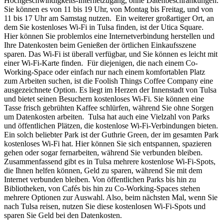
Hochgeschwindigkeits-Internetzugang, ohne Datenbeschränkungen.
Sie können es von 11 bis 19 Uhr, von Montag bis Freitag, und von
11 bis 17 Uhr am Samstag nutzen. Ein weiterer großartiger Ort, an
dem Sie kostenloses Wi-Fi in Tulsa finden, ist der Utica Square.
Hier können Sie problemlos eine Internetverbindung herstellen und
Ihre Datenkosten beim Genießen der örtlichen Einkaufsszene
sparen. Das Wi-Fi ist überall verfügbar, und Sie können es leicht mit
einer Wi-Fi-Karte finden. Für diejenigen, die nach einem Co-
Working-Space oder einfach nur nach einem komfortablen Platz
zum Arbeiten suchen, ist die Foolish Things Coffee Company eine
ausgezeichnete Option. Es liegt im Herzen der Innenstadt von Tulsa
und bietet seinen Besuchern kostenloses Wi-Fi. Sie können eine
Tasse frisch gebrühten Kaffee schlürfen, während Sie ohne Sorgen
um Datenkosten arbeiten. Tulsa hat auch eine Vielzahl von Parks
und öffentlichen Plätzen, die kostenlose Wi-Fi-Verbindungen bieten.
Ein solch beliebter Park ist der Guthrie Green, der im gesamten Park
kostenloses Wi-Fi hat. Hier können Sie sich entspannen, spazieren
gehen oder sogar fernarbeiten, während Sie verbunden bleiben.
Zusammenfassend gibt es in Tulsa mehrere kostenlose Wi-Fi-Spots,
die Ihnen helfen können, Geld zu sparen, während Sie mit dem
Internet verbunden bleiben. Von öffentlichen Parks bis hin zu
Bibliotheken, von Cafés bis hin zu Co-Working-Spaces stehen
mehrere Optionen zur Auswahl. Also, beim nächsten Mal, wenn Sie
nach Tulsa reisen, nutzen Sie diese kostenlosen Wi-Fi-Spots und
sparen Sie Geld bei den Datenkosten.