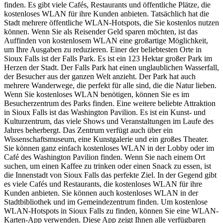
finden. Es gibt viele Cafés, Restaurants und öffentliche Plätze, die
kostenloses WLAN für ihre Kunden anbieten. Tatsächlich hat die
Stadt mehrere öffentliche WLAN-Hotspots, die Sie kostenlos nutzen
können. Wenn Sie als Reisender Geld sparen möchten, ist das
Auffinden von kostenlosem WLAN eine großartige Möglichkeit,
um Ihre Ausgaben zu reduzieren. Einer der beliebtesten Orte in
Sioux Falls ist der Falls Park. Es ist ein 123 Hektar großer Park im
Herzen der Stadt. Der Falls Park hat einen unglaublichen Wasserfall,
der Besucher aus der ganzen Welt anzieht. Der Park hat auch
mehrere Wanderwege, die perfekt für alle sind, die die Natur lieben.
Wenn Sie kostenloses WLAN benötigen, können Sie es im
Besucherzentrum des Parks finden. Eine weitere beliebte Attraktion
in Sioux Falls ist das Washington Pavilion. Es ist ein Kunst- und
Kulturzentrum, das viele Shows und Veranstaltungen im Laufe des
Jahres beherbergt. Das Zentrum verfügt auch über ein
Wissenschaftsmuseum, eine Kunstgalerie und ein großes Theater.
Sie können ganz einfach kostenloses WLAN in der Lobby oder im
Café des Washington Pavilion finden. Wenn Sie nach einem Ort
suchen, um einen Kaffee zu trinken oder einen Snack zu essen, ist
die Innenstadt von Sioux Falls das perfekte Ziel. In der Gegend gibt
es viele Cafés und Restaurants, die kostenloses WLAN für ihre
Kunden anbieten. Sie können auch kostenloses WLAN in der
Stadtbibliothek und im Gemeindezentrum finden. Um kostenlose
WLAN-Hotspots in Sioux Falls zu finden, können Sie eine WLAN-
Karten-App verwenden. Diese App zeigt Ihnen alle verfügbaren