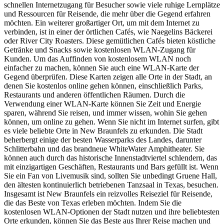
schnellen Internetzugang für Besucher sowie viele ruhige Lernplätze
und Ressourcen für Reisende, die mehr über die Gegend erfahren
möchten. Ein weiterer großartiger Ort, um mit dem Internet zu
verbinden, ist in einer der örtlichen Cafés, wie Naegelins Bäckerei
oder River City Roasters. Diese gemütlichen Cafés bieten köstliche
Getränke und Snacks sowie kostenlosen WLAN-Zugang für
Kunden. Um das Auffinden von kostenlosem WLAN noch
einfacher zu machen, können Sie auch eine WLAN-Karte der
Gegend überprüfen. Diese Karten zeigen alle Orte in der Stadt, an
denen Sie kostenlos online gehen können, einschließlich Parks,
Restaurants und anderen öffentlichen Räumen. Durch die
Verwendung einer WLAN-Karte können Sie Zeit und Energie
sparen, während Sie reisen, und immer wissen, wohin Sie gehen
können, um online zu gehen. Wenn Sie nicht im Internet surfen, gibt
es viele beliebte Orte in New Braunfels zu erkunden. Die Stadt
beherbergt einige der besten Wasserparks des Landes, darunter
Schlitterbahn und das brandneue WhiteWater Amphitheater. Sie
können auch durch das historische Innenstadtviertel schlendern, das
mit einzigartigen Geschäften, Restaurants und Bars gefüllt ist. Wenn
Sie ein Fan von Livemusik sind, sollten Sie unbedingt Gruene Hall,
den ältesten kontinuierlich betriebenen Tanzsaal in Texas, besuchen.
Insgesamt ist New Braunfels ein reizvolles Reiseziel für Reisende,
die das Beste von Texas erleben möchten. Indem Sie die
kostenlosen WLAN-Optionen der Stadt nutzen und ihre beliebtesten
Orte erkunden, können Sie das Beste aus Ihrer Reise machen und