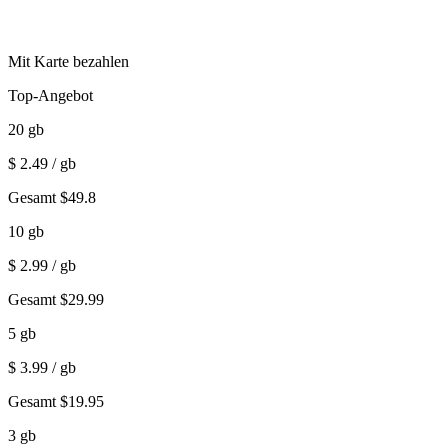
Mit Karte bezahlen
Top-Angebot
20
gb
$
2.49
/ gb
Gesamt
$
49.8
10
gb
$
2.99
/ gb
Gesamt
$
29.99
5
gb
$
3.99
/ gb
Gesamt
$
19.95
3
gb