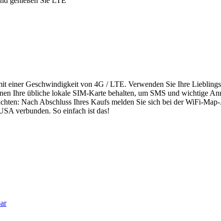
 und genießen Sie LTE
 mit einer Geschwindigkeit von 4G / LTE. Verwenden Sie Ihre Liebling
en Ihre übliche lokale SIM-Karte behalten, um SMS und wichtige An
ichten: Nach Abschluss Ihres Kaufs melden Sie sich bei der WiFi-Map-
USA verbunden. So einfach ist das!
ar