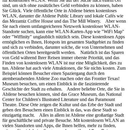
für kostenloses WLAN. Wenn Sie auf der Suche nach einem Ort
sind, um sich ohne zusätzliches Geld verbinden zu können, haben
Sie Glück. Viele öffentliche Orte in Abilene bieten kostenloses
WLAN, darunter die Abilene Public Library und lokale Cafés wie
das Mezamiz Coffee House und das The Mill Winery. Aber wenn
Sie nach einem umfangreicheren Netzwerk kostenloser WLAN-
Standorte suchen, kann eine WLAN-Karten-App wie "WiFi Map"
oder "Wiffinity" unglaublich nützlich sein. Diese kostenlosen Apps
ermöglichen es Ihnen, Hotspots im gesamten Stadtgebiet zu finden
und sich zu verbinden, darunter solche, die von Unternehmen und
öffentlichen Orten bereitgestellt werden. Natürlich ist das Sparen
von Geld während Ihrer Reisen immer oberste Priorität, und das
Finden von kostenlosem WLAN ist nur eine Möglichkeit, dies zu
tun. Abilene hat auch viele Attraktionen, die Sie nichts kosten. Zum
Beispiel können Besucher einen Spaziergang durch den
atemberaubenden Abilene Zoo machen oder das Frontier Texas!
Museum besuchen, um einen Einblick in die faszinierende
Geschichte der Stadt zu erhalten. Andere beliebte Orte, die Sie in
Abilene besuchen können, sind das Grace Museum, das National
Center for Children's Illustrated Literature und das Paramount
Theatre. Diese Orte zeigen die Kultur und das Erbe der Stadt und
geben den Besuchern einen Einblick in das, was diese Stadt so
einzigartig macht. Alles in allem ist Abilene eine großartige Stadt
für geschäftliche und private Besuche. Mit kostenlosem WLAN an
vielen Standorten und Apps, die Ihnen helfen, mehr zu finden,