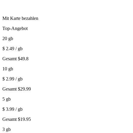
Mit Karte bezahlen
Top-Angebot
20
gb
$
2.49
/ gb
Gesamt
$
49.8
10
gb
$
2.99
/ gb
Gesamt
$
29.99
5
gb
$
3.99
/ gb
Gesamt
$
19.95
3
gb