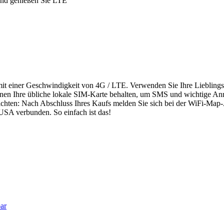
 und genießen Sie LTE
 mit einer Geschwindigkeit von 4G / LTE. Verwenden Sie Ihre Liebling
en Ihre übliche lokale SIM-Karte behalten, um SMS und wichtige An
ichten: Nach Abschluss Ihres Kaufs melden Sie sich bei der WiFi-Map-
USA verbunden. So einfach ist das!
ar