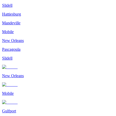
Slidell
Hattiesburg
Mandeville
Mobile
New Orleans
Pascagoula
Slidell
New Orleans
Mobile
Gulfport