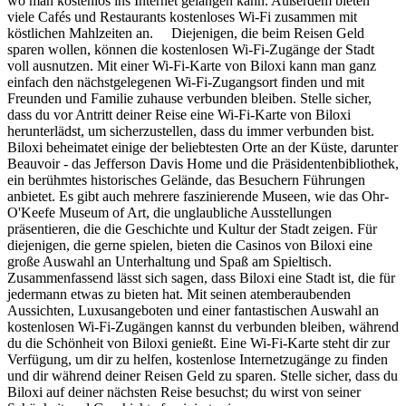
wo man kostenlos ins Internet gelangen kann. Außerdem bieten
viele Cafés und Restaurants kostenloses Wi-Fi zusammen mit
köstlichen Mahlzeiten an. Diejenigen, die beim Reisen Geld
sparen wollen, können die kostenlosen Wi-Fi-Zugänge der Stadt
voll ausnutzen. Mit einer Wi-Fi-Karte von Biloxi kann man ganz
einfach den nächstgelegenen Wi-Fi-Zugangsort finden und mit
Freunden und Familie zuhause verbunden bleiben. Stelle sicher,
dass du vor Antritt deiner Reise eine Wi-Fi-Karte von Biloxi
herunterlädst, um sicherzustellen, dass du immer verbunden bist.
Biloxi beheimatet einige der beliebtesten Orte an der Küste, darunter
Beauvoir - das Jefferson Davis Home und die Präsidentenbibliothek,
ein berühmtes historisches Gelände, das Besuchern Führungen
anbietet. Es gibt auch mehrere faszinierende Museen, wie das Ohr-
O'Keefe Museum of Art, die unglaubliche Ausstellungen
präsentieren, die die Geschichte und Kultur der Stadt zeigen. Für
diejenigen, die gerne spielen, bieten die Casinos von Biloxi eine
große Auswahl an Unterhaltung und Spaß am Spieltisch.
Zusammenfassend lässt sich sagen, dass Biloxi eine Stadt ist, die für
jedermann etwas zu bieten hat. Mit seinen atemberaubenden
Aussichten, Luxusangeboten und einer fantastischen Auswahl an
kostenlosen Wi-Fi-Zugängen kannst du verbunden bleiben, während
du die Schönheit von Biloxi genießt. Eine Wi-Fi-Karte steht dir zur
Verfügung, um dir zu helfen, kostenlose Internetzugänge zu finden
und dir während deiner Reisen Geld zu sparen. Stelle sicher, dass du
Biloxi auf deiner nächsten Reise besuchst; du wirst von seiner