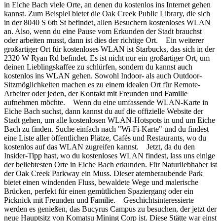
in Eiche Bach viele Orte, an denen du kostenlos ins Internet gehen
kannst. Zum Beispiel bietet die Oak Creek Public Library, die sich
in der 8040 S 6th St befindet, allen Besuchern kostenloses WLAN
an. Also, wenn du eine Pause vom Erkunden der Stadt brauchst
oder arbeiten musst, dann ist dies der richtige Ort. Ein weiterer
großartiger Ort für kostenloses WLAN ist Starbucks, das sich in der
2320 W Ryan Rd befindet. Es ist nicht nur ein großartiger Ort, um
deinen Lieblingskaffee zu schlürfen, sondern du kannst auch
kostenlos ins WLAN gehen. Sowohl Indoor- als auch Outdoor-
Sitzmöglichkeiten machen es zu einem idealen Ort für Remote-
Arbeiter oder jeden, der Kontakt mit Freunden und Familie
aufnehmen möchte. Wenn du eine umfassende WLAN-Karte in
Eiche Bach suchst, dann kannst du auf die offizielle Website der
Stadt gehen, um alle kostenlosen WLAN-Hotspots in und um Eiche
Bach zu finden. Suche einfach nach "Wi-Fi-Karte" und du findest
eine Liste aller öffentlichen Plätze, Cafés und Restaurants, wo du
kostenlos auf das WLAN zugreifen kannst. Jetzt, da du den
Insider-Tipp hast, wo du kostenloses WLAN findest, lass uns einige
der beliebtesten Orte in Eiche Bach erkunden. Für Naturliebhaber ist
der Oak Creek Parkway ein Muss. Dieser atemberaubende Park
bietet einen windenden Fluss, bewaldete Wege und malerische
Brücken, perfekt für einen gemütlichen Spaziergang oder ein
Picknick mit Freunden und Familie. Geschichtsinteressierte
werden es genießen, das Bucyrus Campus zu besuchen, der jetzt der
neue Hauptsitz von Komatsu Mining Corp ist. Diese Stätte war einst