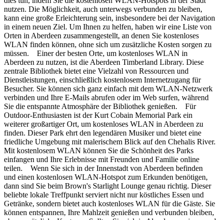
dies tun, indem Sie die kostenlosen WLAN-Hotspots in der Stadt
nutzen. Die Möglichkeit, auch unterwegs verbunden zu bleiben,
kann eine große Erleichterung sein, insbesondere bei der Navigation
in einem neuen Ziel. Um Ihnen zu helfen, haben wir eine Liste von
Orten in Aberdeen zusammengestellt, an denen Sie kostenloses
WLAN finden können, ohne sich um zusätzliche Kosten sorgen zu
müssen. Einer der besten Orte, um kostenloses WLAN in
Aberdeen zu nutzen, ist die Aberdeen Timberland Library. Diese
zentrale Bibliothek bietet eine Vielzahl von Ressourcen und
Dienstleistungen, einschließlich kostenlosem Internetzugang für
Besucher. Sie können sich ganz einfach mit dem WLAN-Netzwerk
verbinden und Ihre E-Mails abrufen oder im Web surfen, während
Sie die entspannte Atmosphäre der Bibliothek genießen. Für
Outdoor-Enthusiasten ist der Kurt Cobain Memorial Park ein
weiterer großartiger Ort, um kostenloses WLAN in Aberdeen zu
finden. Dieser Park ehrt den legendären Musiker und bietet eine
friedliche Umgebung mit malerischem Blick auf den Chehalis River.
Mit kostenlosem WLAN können Sie die Schönheit des Parks
einfangen und Ihre Erlebnisse mit Freunden und Familie online
teilen. Wenn Sie sich in der Innenstadt von Aberdeen befinden
und einen kostenlosen WLAN-Hotspot zum Erkunden benötigen,
dann sind Sie beim Brown's Starlight Lounge genau richtig. Dieser
beliebte lokale Treffpunkt serviert nicht nur köstliches Essen und
Getränke, sondern bietet auch kostenloses WLAN für die Gäste. Sie
können entspannen, Ihre Mahlzeit genießen und verbunden bleiben,