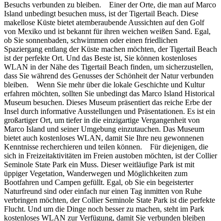
Besuchs verbunden zu bleiben. Einer der Orte, die man auf Marco
Island unbedingt besuchen muss, ist der Tigertail Beach. Diese
makellose Küste bietet atemberaubende Aussichten auf den Golf
von Mexiko und ist bekannt für ihren weichen weißen Sand. Egal,
ob Sie sonnenbaden, schwimmen oder einen friedlichen
Spaziergang entlang der Küste machen möchten, der Tigertail Beach
ist der perfekte Ort. Und das Beste ist, Sie können kostenloses
WLAN in der Nähe des Tigertail Beach finden, um sicherzustellen,
dass Sie während des Genusses der Schönheit der Natur verbunden
bleiben. Wenn Sie mehr über die lokale Geschichte und Kultur
erfahren möchten, sollten Sie unbedingt das Marco Island Historical
Museum besuchen. Dieses Museum präsentiert das reiche Erbe der
Insel durch informative Ausstellungen und Präsentationen. Es ist ein
großartiger Ort, um tiefer in die einzigartige Vergangenheit von
Marco Island und seiner Umgebung einzutauchen. Das Museum
bietet auch kostenloses WLAN, damit Sie Ihre neu gewonnenen
Kenntnisse recherchieren und teilen können. Für diejenigen, die
sich in Freizeitaktivitäten im Freien austoben möchten, ist der Collier
Seminole State Park ein Muss. Dieser weitläufige Park ist mit
üppiger Vegetation, Wanderwegen und Möglichkeiten zum
Bootfahren und Campen gefüllt. Egal, ob Sie ein begeisterter
Naturfreund sind oder einfach nur einen Tag inmitten von Ruhe
verbringen möchten, der Collier Seminole State Park ist die perfekte
Flucht. Und um die Dinge noch besser zu machen, steht im Park
kostenloses WLAN zur Verfügung, damit Sie verbunden bleiben