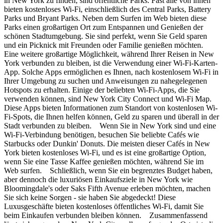
in New York zu finden, sind öffentliche Parks. Fast alle von ihnen
bieten kostenloses Wi-Fi, einschließlich des Central Parks, Battery
Parks und Bryant Parks. Neben dem Surfen im Web bieten diese
Parks einen großartigen Ort zum Entspannen und Genießen der
schönen Stadtumgebung. Sie sind perfekt, wenn Sie Geld sparen
und ein Picknick mit Freunden oder Familie genießen möchten.
Eine weitere großartige Möglichkeit, während Ihrer Reisen in New
York verbunden zu bleiben, ist die Verwendung einer Wi-Fi-Karten-
App. Solche Apps ermöglichen es Ihnen, nach kostenlosem Wi-Fi in
Ihrer Umgebung zu suchen und Anweisungen zu nahegelegenen
Hotspots zu erhalten. Einige der beliebten Wi-Fi-Apps, die Sie
verwenden können, sind New York City Connect und Wi-Fi Map.
Diese Apps bieten Informationen zum Standort von kostenlosen Wi-
Fi-Spots, die Ihnen helfen können, Geld zu sparen und überall in der
Stadt verbunden zu bleiben. Wenn Sie in New York sind und eine
Wi-Fi-Verbindung benötigen, besuchen Sie beliebte Cafés wie
Starbucks oder Dunkin' Donuts. Die meisten dieser Cafés in New
York bieten kostenloses Wi-Fi, und es ist eine großartige Option,
wenn Sie eine Tasse Kaffee genießen möchten, während Sie im
Web surfen. Schließlich, wenn Sie ein begrenztes Budget haben,
aber dennoch die luxuriösen Einkaufsziele in New York wie
Bloomingdale's oder Saks Fifth Avenue erleben möchten, machen
Sie sich keine Sorgen - sie haben Sie abgedeckt! Diese
Luxusgeschäfte bieten kostenloses öffentliches Wi-Fi, damit Sie
beim Einkaufen verbunden bleiben können. Zusammenfassend