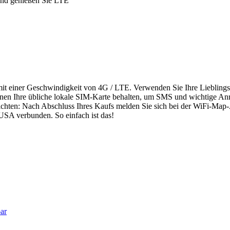
 und genießen Sie LTE
 mit einer Geschwindigkeit von 4G / LTE. Verwenden Sie Ihre Liebling
en Ihre übliche lokale SIM-Karte behalten, um SMS und wichtige An
ichten: Nach Abschluss Ihres Kaufs melden Sie sich bei der WiFi-Map-
USA verbunden. So einfach ist das!
ar