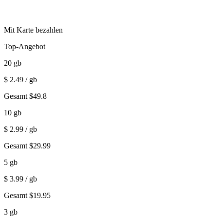
Mit Karte bezahlen
Top-Angebot
20
gb
$
2.49
/ gb
Gesamt
$
49.8
10
gb
$
2.99
/ gb
Gesamt
$
29.99
5
gb
$
3.99
/ gb
Gesamt
$
19.95
3
gb