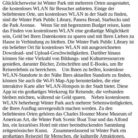
Glücklicherweise ist Winter Park mit mehreren Orten ausgestattet,
die kostenloses WLAN für Besucher anbieten. Einige der
beliebtesten Orte, um kostenloses WLAN in der Stadt zu finden,
sind die Winter Park Public Library, Panera Bread, Starbucks und
die Park Avenue. Wenn Sie mit begrenztem Budget reisen, kann
das Finden von kostenlosem WLAN eine großartige Möglichkeit
sein, Geld bei Ihren Datenkosten zu sparen und mit Ihren Lieben zu
Hause in Verbindung zu bleiben. Die Winter Park Public Library ist
ein beliebter Ort für kostenloses WLAN mit ausgezeichneten
Download- und Upload-Geschwindigkeiten. Darüber hinaus
können Sie eine Vielzahl von Bildungs- und Kulturrressourcen
genießen, darunter Bücher, Zeitschriften und E-Books, um Ihr
Reiseerlebnis zu bereichern. Um Ihnen zu helfen, kostenlose
WLAN-Standorte in der Nähe Ihres aktuellen Standorts zu finden,
können Sie auch die Wi-Fi Map-App herunterladen, die eine
interaktive Karte aller WLAN-Hotspots in der Stadt bietet. Diese
App ist ein großartiges Werkzeug für Reisende, die verbunden
bleiben möchten, während sie Geld sparen. Neben kostenlosem
WLAN beherbergt Winter Park auch mehrere Sehenswürdigkeiten,
die Ihren Ausflug unvergesslich machen werden. Zu den
beliebtesten Orten gehören das Charles Hosmer Morse Museum of
American Art, die Winter Park Scenic Boat Tour und das Alfond
Inn, ein luxuriöses Hotel mit einer beeindruckenden Sammlung
zeitgenössischer Kunst. Zusammenfassend ist Winter Park ein
großartiges Reiseziel für Menschen, die kulturelle Attraktionen,