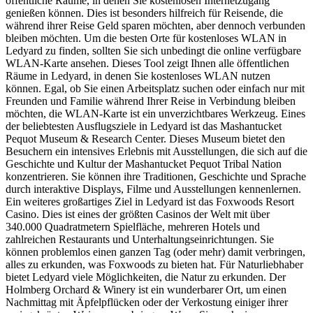
öffentliche Räume, in denen Sie kostenlosen Internetzugang
genießen können. Dies ist besonders hilfreich für Reisende, die
während ihrer Reise Geld sparen möchten, aber dennoch verbunden
bleiben möchten. Um die besten Orte für kostenloses WLAN in
Ledyard zu finden, sollten Sie sich unbedingt die online verfügbare
WLAN-Karte ansehen. Dieses Tool zeigt Ihnen alle öffentlichen
Räume in Ledyard, in denen Sie kostenloses WLAN nutzen
können. Egal, ob Sie einen Arbeitsplatz suchen oder einfach nur mit
Freunden und Familie während Ihrer Reise in Verbindung bleiben
möchten, die WLAN-Karte ist ein unverzichtbares Werkzeug. Eines
der beliebtesten Ausflugsziele in Ledyard ist das Mashantucket
Pequot Museum & Research Center. Dieses Museum bietet den
Besuchern ein intensives Erlebnis mit Ausstellungen, die sich auf die
Geschichte und Kultur der Mashantucket Pequot Tribal Nation
konzentrieren. Sie können ihre Traditionen, Geschichte und Sprache
durch interaktive Displays, Filme und Ausstellungen kennenlernen.
Ein weiteres großartiges Ziel in Ledyard ist das Foxwoods Resort
Casino. Dies ist eines der größten Casinos der Welt mit über
340.000 Quadratmetern Spielfläche, mehreren Hotels und
zahlreichen Restaurants und Unterhaltungseinrichtungen. Sie
können problemlos einen ganzen Tag (oder mehr) damit verbringen,
alles zu erkunden, was Foxwoods zu bieten hat. Für Naturliebhaber
bietet Ledyard viele Möglichkeiten, die Natur zu erkunden. Der
Holmberg Orchard & Winery ist ein wunderbarer Ort, um einen
Nachmittag mit Äpfelpflücken oder der Verkostung einiger ihrer