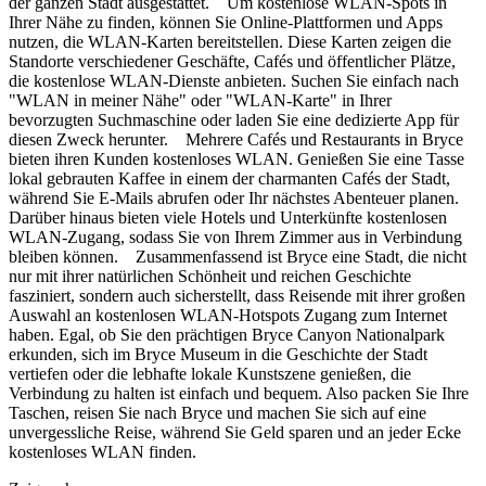
der ganzen Stadt ausgestattet. Um kostenlose WLAN-Spots in
Ihrer Nähe zu finden, können Sie Online-Plattformen und Apps
nutzen, die WLAN-Karten bereitstellen. Diese Karten zeigen die
Standorte verschiedener Geschäfte, Cafés und öffentlicher Plätze,
die kostenlose WLAN-Dienste anbieten. Suchen Sie einfach nach
"WLAN in meiner Nähe" oder "WLAN-Karte" in Ihrer
bevorzugten Suchmaschine oder laden Sie eine dedizierte App für
diesen Zweck herunter. Mehrere Cafés und Restaurants in Bryce
bieten ihren Kunden kostenloses WLAN. Genießen Sie eine Tasse
lokal gebrauten Kaffee in einem der charmanten Cafés der Stadt,
während Sie E-Mails abrufen oder Ihr nächstes Abenteuer planen.
Darüber hinaus bieten viele Hotels und Unterkünfte kostenlosen
WLAN-Zugang, sodass Sie von Ihrem Zimmer aus in Verbindung
bleiben können. Zusammenfassend ist Bryce eine Stadt, die nicht
nur mit ihrer natürlichen Schönheit und reichen Geschichte
fasziniert, sondern auch sicherstellt, dass Reisende mit ihrer großen
Auswahl an kostenlosen WLAN-Hotspots Zugang zum Internet
haben. Egal, ob Sie den prächtigen Bryce Canyon Nationalpark
erkunden, sich im Bryce Museum in die Geschichte der Stadt
vertiefen oder die lebhafte lokale Kunstszene genießen, die
Verbindung zu halten ist einfach und bequem. Also packen Sie Ihre
Taschen, reisen Sie nach Bryce und machen Sie sich auf eine
unvergessliche Reise, während Sie Geld sparen und an jeder Ecke
kostenloses WLAN finden.