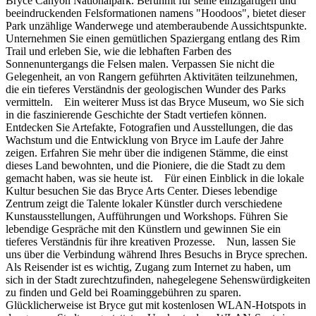
Bryce Canyon Nationalpark. Berühmt für seine einzigartigen und
beeindruckenden Felsformationen namens "Hoodoos", bietet dieser
Park unzählige Wanderwege und atemberaubende Aussichtspunkte.
Unternehmen Sie einen gemütlichen Spaziergang entlang des Rim
Trail und erleben Sie, wie die lebhaften Farben des
Sonnenuntergangs die Felsen malen. Verpassen Sie nicht die
Gelegenheit, an von Rangern geführten Aktivitäten teilzunehmen,
die ein tieferes Verständnis der geologischen Wunder des Parks
vermitteln. Ein weiterer Muss ist das Bryce Museum, wo Sie sich
in die faszinierende Geschichte der Stadt vertiefen können.
Entdecken Sie Artefakte, Fotografien und Ausstellungen, die das
Wachstum und die Entwicklung von Bryce im Laufe der Jahre
zeigen. Erfahren Sie mehr über die indigenen Stämme, die einst
dieses Land bewohnten, und die Pioniere, die die Stadt zu dem
gemacht haben, was sie heute ist. Für einen Einblick in die lokale
Kultur besuchen Sie das Bryce Arts Center. Dieses lebendige
Zentrum zeigt die Talente lokaler Künstler durch verschiedene
Kunstausstellungen, Aufführungen und Workshops. Führen Sie
lebendige Gespräche mit den Künstlern und gewinnen Sie ein
tieferes Verständnis für ihre kreativen Prozesse. Nun, lassen Sie
uns über die Verbindung während Ihres Besuchs in Bryce sprechen.
Als Reisender ist es wichtig, Zugang zum Internet zu haben, um
sich in der Stadt zurechtzufinden, nahegelegene Sehenswürdigkeiten
zu finden und Geld bei Roaminggebühren zu sparen.
Glücklicherweise ist Bryce gut mit kostenlosen WLAN-Hotspots in