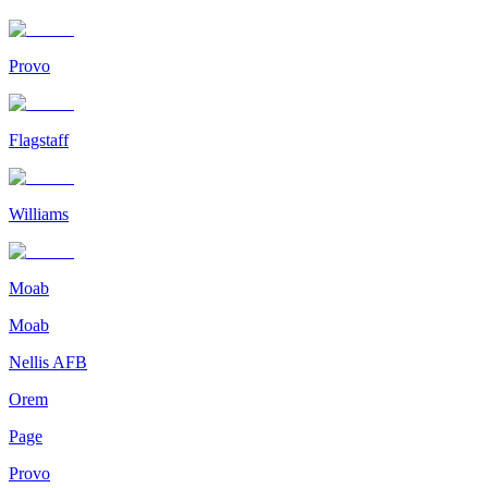
Provo
Flagstaff
Williams
Moab
Moab
Nellis AFB
Orem
Page
Provo