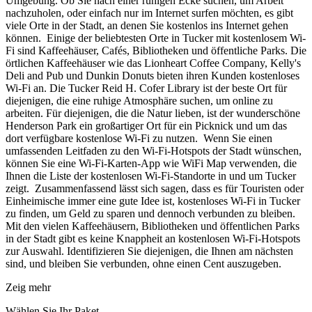
Umgebung. Ob Sie nach einer ruhigen Ecke suchen, um Arbeit
nachzuholen, oder einfach nur im Internet surfen möchten, es gibt
viele Orte in der Stadt, an denen Sie kostenlos ins Internet gehen
können. Einige der beliebtesten Orte in Tucker mit kostenlosem Wi-
Fi sind Kaffeehäuser, Cafés, Bibliotheken und öffentliche Parks. Die
örtlichen Kaffeehäuser wie das Lionheart Coffee Company, Kelly's
Deli and Pub und Dunkin Donuts bieten ihren Kunden kostenloses
Wi-Fi an. Die Tucker Reid H. Cofer Library ist der beste Ort für
diejenigen, die eine ruhige Atmosphäre suchen, um online zu
arbeiten. Für diejenigen, die die Natur lieben, ist der wunderschöne
Henderson Park ein großartiger Ort für ein Picknick und um das
dort verfügbare kostenlose Wi-Fi zu nutzen. Wenn Sie einen
umfassenden Leitfaden zu den Wi-Fi-Hotspots der Stadt wünschen,
können Sie eine Wi-Fi-Karten-App wie WiFi Map verwenden, die
Ihnen die Liste der kostenlosen Wi-Fi-Standorte in und um Tucker
zeigt. Zusammenfassend lässt sich sagen, dass es für Touristen oder
Einheimische immer eine gute Idee ist, kostenloses Wi-Fi in Tucker
zu finden, um Geld zu sparen und dennoch verbunden zu bleiben.
Mit den vielen Kaffeehäusern, Bibliotheken und öffentlichen Parks
in der Stadt gibt es keine Knappheit an kostenlosen Wi-Fi-Hotspots
zur Auswahl. Identifizieren Sie diejenigen, die Ihnen am nächsten
sind, und bleiben Sie verbunden, ohne einen Cent auszugeben.
Zeig mehr
Wählen Sie Ihr Paket