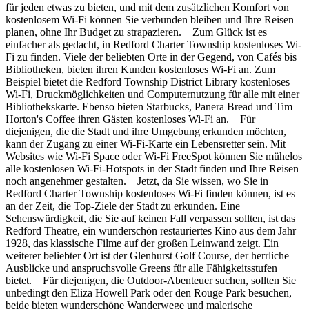
für jeden etwas zu bieten, und mit dem zusätzlichen Komfort von
kostenlosem Wi-Fi können Sie verbunden bleiben und Ihre Reisen
planen, ohne Ihr Budget zu strapazieren. Zum Glück ist es
einfacher als gedacht, in Redford Charter Township kostenloses Wi-
Fi zu finden. Viele der beliebten Orte in der Gegend, von Cafés bis
Bibliotheken, bieten ihren Kunden kostenloses Wi-Fi an. Zum
Beispiel bietet die Redford Township District Library kostenloses
Wi-Fi, Druckmöglichkeiten und Computernutzung für alle mit einer
Bibliothekskarte. Ebenso bieten Starbucks, Panera Bread und Tim
Horton's Coffee ihren Gästen kostenloses Wi-Fi an. Für
diejenigen, die die Stadt und ihre Umgebung erkunden möchten,
kann der Zugang zu einer Wi-Fi-Karte ein Lebensretter sein. Mit
Websites wie Wi-Fi Space oder Wi-Fi FreeSpot können Sie mühelos
alle kostenlosen Wi-Fi-Hotspots in der Stadt finden und Ihre Reisen
noch angenehmer gestalten. Jetzt, da Sie wissen, wo Sie in
Redford Charter Township kostenloses Wi-Fi finden können, ist es
an der Zeit, die Top-Ziele der Stadt zu erkunden. Eine
Sehenswürdigkeit, die Sie auf keinen Fall verpassen sollten, ist das
Redford Theatre, ein wunderschön restauriertes Kino aus dem Jahr
1928, das klassische Filme auf der großen Leinwand zeigt. Ein
weiterer beliebter Ort ist der Glenhurst Golf Course, der herrliche
Ausblicke und anspruchsvolle Greens für alle Fähigkeitsstufen
bietet. Für diejenigen, die Outdoor-Abenteuer suchen, sollten Sie
unbedingt den Eliza Howell Park oder den Rouge Park besuchen,
beide bieten wunderschöne Wanderwege und malerische