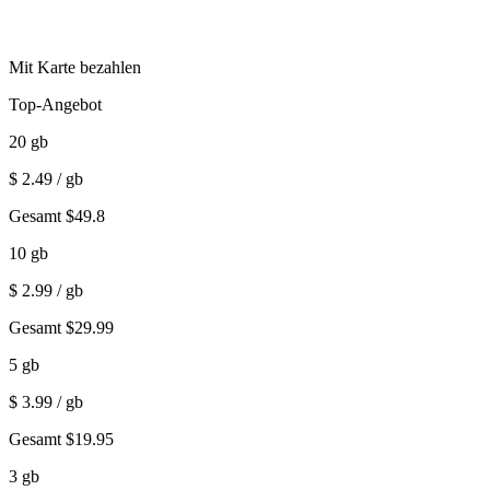
Mit Karte bezahlen
Top-Angebot
20
gb
$
2.49
/ gb
Gesamt
$
49.8
10
gb
$
2.99
/ gb
Gesamt
$
29.99
5
gb
$
3.99
/ gb
Gesamt
$
19.95
3
gb