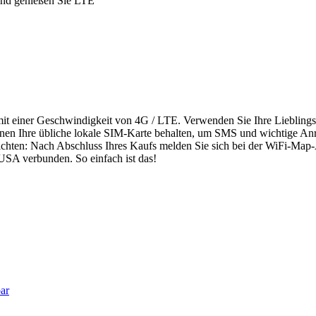
 und genießen Sie LTE
 mit einer Geschwindigkeit von 4G / LTE. Verwenden Sie Ihre Liebling
en Ihre übliche lokale SIM-Karte behalten, um SMS und wichtige An
ichten: Nach Abschluss Ihres Kaufs melden Sie sich bei der WiFi-Map-
USA verbunden. So einfach ist das!
ar