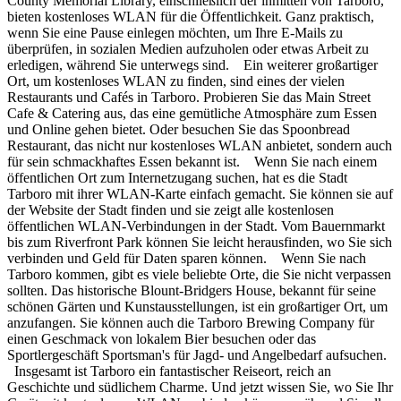
County Memorial Library, einschließlich der inmitten von Tarboro,
bieten kostenloses WLAN für die Öffentlichkeit. Ganz praktisch,
wenn Sie eine Pause einlegen möchten, um Ihre E-Mails zu
überprüfen, in sozialen Medien aufzuholen oder etwas Arbeit zu
erledigen, während Sie unterwegs sind. Ein weiterer großartiger
Ort, um kostenloses WLAN zu finden, sind eines der vielen
Restaurants und Cafés in Tarboro. Probieren Sie das Main Street
Cafe & Catering aus, das eine gemütliche Atmosphäre zum Essen
und Online gehen bietet. Oder besuchen Sie das Spoonbread
Restaurant, das nicht nur kostenloses WLAN anbietet, sondern auch
für sein schmackhaftes Essen bekannt ist. Wenn Sie nach einem
öffentlichen Ort zum Internetzugang suchen, hat es die Stadt
Tarboro mit ihrer WLAN-Karte einfach gemacht. Sie können sie auf
der Website der Stadt finden und sie zeigt alle kostenlosen
öffentlichen WLAN-Verbindungen in der Stadt. Vom Bauernmarkt
bis zum Riverfront Park können Sie leicht herausfinden, wo Sie sich
verbinden und Geld für Daten sparen können. Wenn Sie nach
Tarboro kommen, gibt es viele beliebte Orte, die Sie nicht verpassen
sollten. Das historische Blount-Bridgers House, bekannt für seine
schönen Gärten und Kunstausstellungen, ist ein großartiger Ort, um
anzufangen. Sie können auch die Tarboro Brewing Company für
einen Geschmack von lokalem Bier besuchen oder das
Sportlergeschäft Sportsman's für Jagd- und Angelbedarf aufsuchen.
Insgesamt ist Tarboro ein fantastischer Reiseort, reich an
Geschichte und südlichem Charme. Und jetzt wissen Sie, wo Sie Ihr