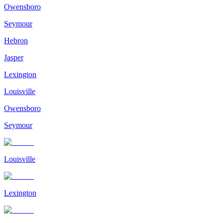
Owensboro
Seymour
Hebron
Jasper
Lexington
Louisville
Owensboro
Seymour
Louisville
Lexington