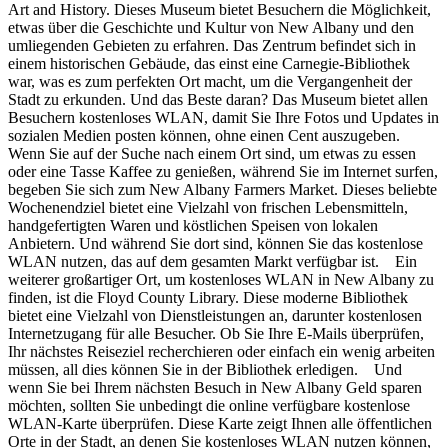
Art and History. Dieses Museum bietet Besuchern die Möglichkeit,
etwas über die Geschichte und Kultur von New Albany und den
umliegenden Gebieten zu erfahren. Das Zentrum befindet sich in
einem historischen Gebäude, das einst eine Carnegie-Bibliothek
war, was es zum perfekten Ort macht, um die Vergangenheit der
Stadt zu erkunden. Und das Beste daran? Das Museum bietet allen
Besuchern kostenloses WLAN, damit Sie Ihre Fotos und Updates in
sozialen Medien posten können, ohne einen Cent auszugeben.
Wenn Sie auf der Suche nach einem Ort sind, um etwas zu essen
oder eine Tasse Kaffee zu genießen, während Sie im Internet surfen,
begeben Sie sich zum New Albany Farmers Market. Dieses beliebte
Wochenendziel bietet eine Vielzahl von frischen Lebensmitteln,
handgefertigten Waren und köstlichen Speisen von lokalen
Anbietern. Und während Sie dort sind, können Sie das kostenlose
WLAN nutzen, das auf dem gesamten Markt verfügbar ist. Ein
weiterer großartiger Ort, um kostenloses WLAN in New Albany zu
finden, ist die Floyd County Library. Diese moderne Bibliothek
bietet eine Vielzahl von Dienstleistungen an, darunter kostenlosen
Internetzugang für alle Besucher. Ob Sie Ihre E-Mails überprüfen,
Ihr nächstes Reiseziel recherchieren oder einfach ein wenig arbeiten
müssen, all dies können Sie in der Bibliothek erledigen. Und
wenn Sie bei Ihrem nächsten Besuch in New Albany Geld sparen
möchten, sollten Sie unbedingt die online verfügbare kostenlose
WLAN-Karte überprüfen. Diese Karte zeigt Ihnen alle öffentlichen
Orte in der Stadt, an denen Sie kostenloses WLAN nutzen können,