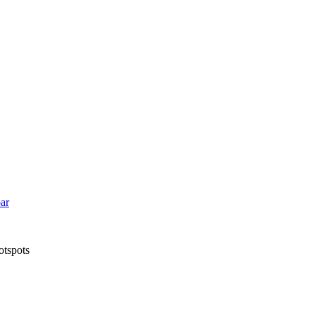
ar
otspots