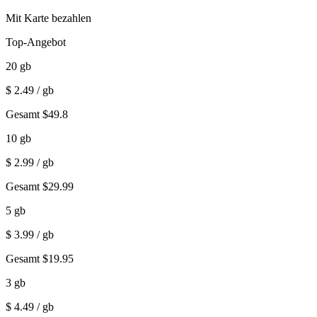
Mit Karte bezahlen
Top-Angebot
20
gb
$
2.49
/ gb
Gesamt
$
49.8
10
gb
$
2.99
/ gb
Gesamt
$
29.99
5
gb
$
3.99
/ gb
Gesamt
$
19.95
3
gb
$
4.49
/ gb