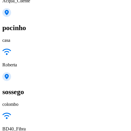
Acqua_Cliente
pocinho
casa
Roberta
sossego
colombo
BD40_Fibra