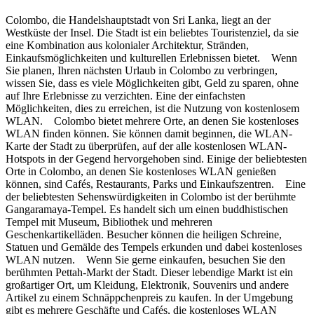
Colombo, die Handelshauptstadt von Sri Lanka, liegt an der
Westküste der Insel. Die Stadt ist ein beliebtes Touristenziel, da sie
eine Kombination aus kolonialer Architektur, Stränden,
Einkaufsmöglichkeiten und kulturellen Erlebnissen bietet. Wenn
Sie planen, Ihren nächsten Urlaub in Colombo zu verbringen,
wissen Sie, dass es viele Möglichkeiten gibt, Geld zu sparen, ohne
auf Ihre Erlebnisse zu verzichten. Eine der einfachsten
Möglichkeiten, dies zu erreichen, ist die Nutzung von kostenlosem
WLAN. Colombo bietet mehrere Orte, an denen Sie kostenloses
WLAN finden können. Sie können damit beginnen, die WLAN-
Karte der Stadt zu überprüfen, auf der alle kostenlosen WLAN-
Hotspots in der Gegend hervorgehoben sind. Einige der beliebtesten
Orte in Colombo, an denen Sie kostenloses WLAN genießen
können, sind Cafés, Restaurants, Parks und Einkaufszentren. Eine
der beliebtesten Sehenswürdigkeiten in Colombo ist der berühmte
Gangaramaya-Tempel. Es handelt sich um einen buddhistischen
Tempel mit Museum, Bibliothek und mehreren
Geschenkartikelläden. Besucher können die heiligen Schreine,
Statuen und Gemälde des Tempels erkunden und dabei kostenloses
WLAN nutzen. Wenn Sie gerne einkaufen, besuchen Sie den
berühmten Pettah-Markt der Stadt. Dieser lebendige Markt ist ein
großartiger Ort, um Kleidung, Elektronik, Souvenirs und andere
Artikel zu einem Schnäppchenpreis zu kaufen. In der Umgebung
gibt es mehrere Geschäfte und Cafés, die kostenloses WLAN