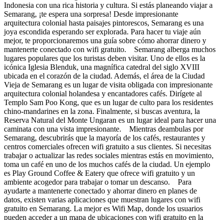
Indonesia con una rica historia y cultura. Si estás planeando viajar a
Semarang, ¡te espera una sorpresa! Desde impresionante
arquitectura colonial hasta paisajes pintorescos, Semarang es una
joya escondida esperando ser explorada. Para hacer tu viaje aún
mejor, te proporcionaremos una guía sobre cómo ahorrar dinero y
mantenerte conectado con wifi gratuito. Semarang alberga muchos
lugares populares que los turistas deben visitar. Uno de ellos es la
icónica Iglesia Blenduk, una magnífica catedral del siglo XVIII
ubicada en el corazón de la ciudad. Además, el área de la Ciudad
Vieja de Semarang es un lugar de visita obligada con impresionante
arquitectura colonial holandesa y encantadores cafés. Dirígete al
Templo Sam Poo Kong, que es un lugar de culto para los residentes
chino-mandarines en la zona. Finalmente, si buscas aventura, la
Reserva Natural del Monte Ungaran es un lugar ideal para hacer una
caminata con una vista impresionante. Mientras deambulas por
Semarang, descubrirás que la mayoría de los cafés, restaurantes y
centros comerciales ofrecen wifi gratuito a sus clientes. Si necesitas
trabajar o actualizar las redes sociales mientras estás en movimiento,
toma un café en uno de los muchos cafés de la ciudad. Un ejemplo
es Play Ground Coffee & Eatery que ofrece wifi gratuito y un
ambiente acogedor para trabajar o tomar un descanso. Para
ayudarte a mantenerte conectado y ahorrar dinero en planes de
datos, existen varias aplicaciones que muestran lugares con wifi
gratuito en Semarang. La mejor es Wifi Map, donde los usuarios
pueden acceder a un mapa de ubicaciones con wifi gratuito en la