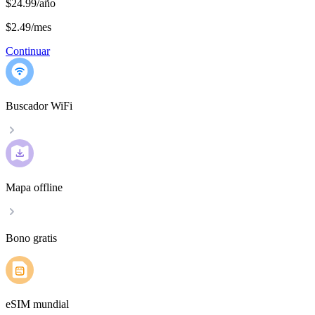
$24.99/año
$2.49
/
mes
Continuar
Buscador WiFi
Mapa offline
Bono gratis
eSIM mundial