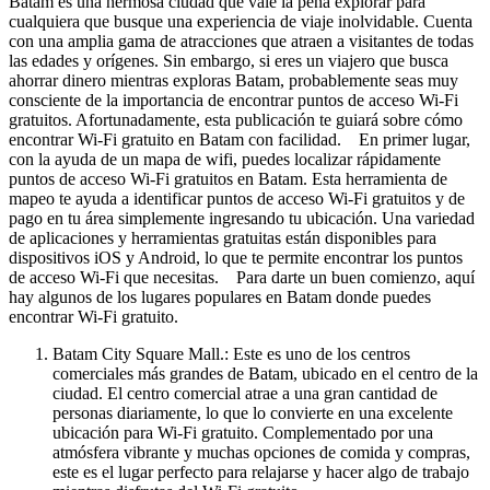
Batam es una hermosa ciudad que vale la pena explorar para
cualquiera que busque una experiencia de viaje inolvidable. Cuenta
con una amplia gama de atracciones que atraen a visitantes de todas
las edades y orígenes. Sin embargo, si eres un viajero que busca
ahorrar dinero mientras exploras Batam, probablemente seas muy
consciente de la importancia de encontrar puntos de acceso Wi-Fi
gratuitos. Afortunadamente, esta publicación te guiará sobre cómo
encontrar Wi-Fi gratuito en Batam con facilidad. En primer lugar,
con la ayuda de un mapa de wifi, puedes localizar rápidamente
puntos de acceso Wi-Fi gratuitos en Batam. Esta herramienta de
mapeo te ayuda a identificar puntos de acceso Wi-Fi gratuitos y de
pago en tu área simplemente ingresando tu ubicación. Una variedad
de aplicaciones y herramientas gratuitas están disponibles para
dispositivos iOS y Android, lo que te permite encontrar los puntos
de acceso Wi-Fi que necesitas. Para darte un buen comienzo, aquí
hay algunos de los lugares populares en Batam donde puedes
encontrar Wi-Fi gratuito.
Batam City Square Mall.: Este es uno de los centros
comerciales más grandes de Batam, ubicado en el centro de la
ciudad. El centro comercial atrae a una gran cantidad de
personas diariamente, lo que lo convierte en una excelente
ubicación para Wi-Fi gratuito. Complementado por una
atmósfera vibrante y muchas opciones de comida y compras,
este es el lugar perfecto para relajarse y hacer algo de trabajo