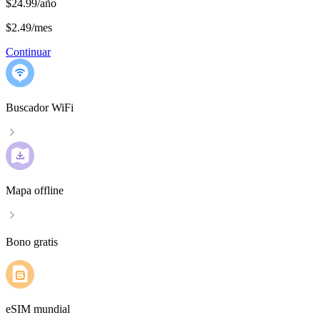
$24.99/año
$2.49
/
mes
Continuar
Buscador WiFi
Mapa offline
Bono gratis
eSIM mundial