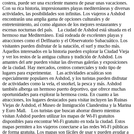
costera, puede ser una excelente manera de pasar unas vacaciones.
Con su rica historia, impresionantes playas mediterráneas y diversas
actividades, las posibilidades son infinitas. Los viajeros a Ashdod
encontrarán una amplia gama de opciones culturales y de
entretenimiento, así como algunos de los mejores restaurantes y
escenas nocturnas del país. La ciudad de Ashdod está situada en el
hermoso mar Mediterráneo. Está rodeada de excelentes playas y
atracciones como el Delfinario y el Observatorio Subacuático. Los
visitantes pueden disfrutar de la natación, el surf y mucho más.
Aquellos interesados en la historia pueden explorar la Ciudad Vieja
y ver los restos de la antigua cultura y tradición de Ashdod. Los
amantes del arte pueden visitar las diversas galerías y exposiciones
de la ciudad. Hay mercados, centros comerciales y todo tipo de
lugares para experimentar. Las actividades acuáticas son
especialmente populares en Ashdod, y los turistas pueden disfrutar
de actividades como la vela, el snorkel, la pesca y más. Ashdod
también alberga un hermoso puerto deportivo, que ofrece muchas
oportunidades para explorar la hermosa costa. En cuanto a las
atracciones, los lugares destacados para visitar incluyen las Ruinas
Viejas de Ashdod, el Museo de Inmigración Clandestina y la Marina
y Euro Mall. Los turistas que buscan ahorrar dinero mientras
visitan Ashdod pueden utilizar los mapas de Wi-Fi gratuitos
disponibles para encontrar Wi-Fi gratuito en toda la ciudad. Estos
mapas permiten a los viajeros conectarse a las redes Wi-Fi públicas
de forma gratuita. Los mapas son fáciles de usar y pueden ayudar a