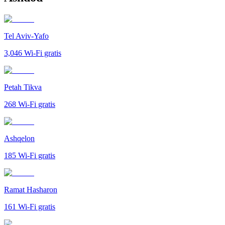
Tel Aviv-Yafo
3,046
Wi-Fi gratis
Petah Tikva
268
Wi-Fi gratis
Ashqelon
185
Wi-Fi gratis
Ramat Hasharon
161
Wi-Fi gratis