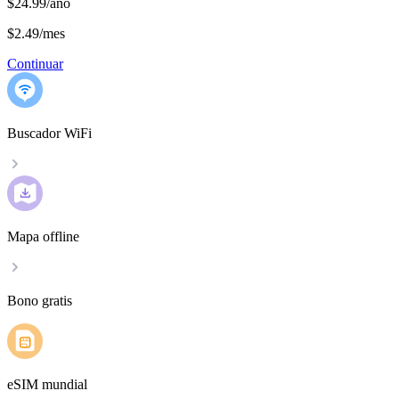
$24.99/año
$2.49
/
mes
Continuar
Buscador WiFi
Mapa offline
Bono gratis
eSIM mundial