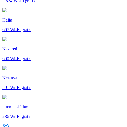
2,524
Wi-Fi gratis
Haifa
667
Wi-Fi gratis
Nazareth
600
Wi-Fi gratis
Netanya
501
Wi-Fi gratis
Umm al-Fahm
286
Wi-Fi gratis