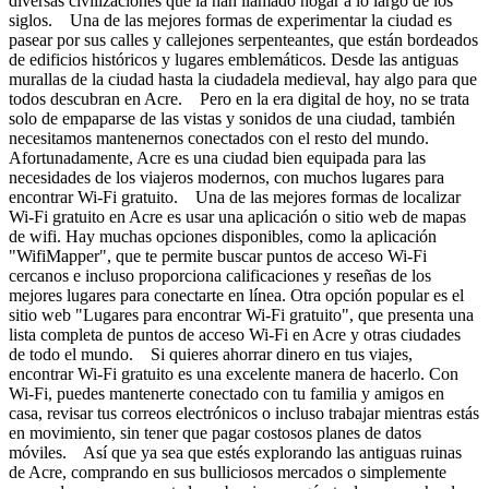
diversas civilizaciones que la han llamado hogar a lo largo de los
siglos. Una de las mejores formas de experimentar la ciudad es
pasear por sus calles y callejones serpenteantes, que están bordeados
de edificios históricos y lugares emblemáticos. Desde las antiguas
murallas de la ciudad hasta la ciudadela medieval, hay algo para que
todos descubran en Acre. Pero en la era digital de hoy, no se trata
solo de empaparse de las vistas y sonidos de una ciudad, también
necesitamos mantenernos conectados con el resto del mundo.
Afortunadamente, Acre es una ciudad bien equipada para las
necesidades de los viajeros modernos, con muchos lugares para
encontrar Wi-Fi gratuito. Una de las mejores formas de localizar
Wi-Fi gratuito en Acre es usar una aplicación o sitio web de mapas
de wifi. Hay muchas opciones disponibles, como la aplicación
"WifiMapper", que te permite buscar puntos de acceso Wi-Fi
cercanos e incluso proporciona calificaciones y reseñas de los
mejores lugares para conectarte en línea. Otra opción popular es el
sitio web "Lugares para encontrar Wi-Fi gratuito", que presenta una
lista completa de puntos de acceso Wi-Fi en Acre y otras ciudades
de todo el mundo. Si quieres ahorrar dinero en tus viajes,
encontrar Wi-Fi gratuito es una excelente manera de hacerlo. Con
Wi-Fi, puedes mantenerte conectado con tu familia y amigos en
casa, revisar tus correos electrónicos o incluso trabajar mientras estás
en movimiento, sin tener que pagar costosos planes de datos
móviles. Así que ya sea que estés explorando las antiguas ruinas
de Acre, comprando en sus bulliciosos mercados o simplemente