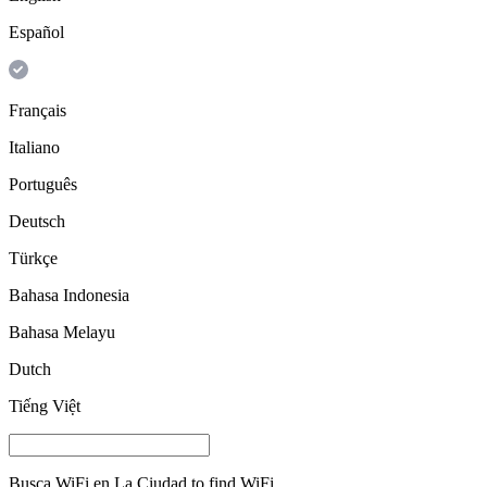
Español
Français
Italiano
Português
Deutsch
Türkçe
Bahasa Indonesia
Bahasa Melayu
Dutch
Tiếng Việt
Busca WiFi en
La Ciudad
to find WiFi