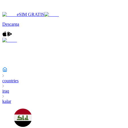
eSIM GRATIS
Descarga
countries
iraq
kalar