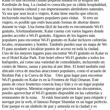
Kalar es una hermosa ciudad pequeña situada en la Región del
Kurdistán de Iraq. La ciudad es conocida por su cálida hospitalidad,
su rica historia cultural y sus impresionantes alrededores naturales.
Ya sea que seas local o viajero, Kalar tiene mucho que ofrecer,
incluyendo muchos lugares populares para visitar. Si eres un
viajero, es posible que estés buscando formas de ahorrar dinero
durante tu viaje. Una forma fácil de hacerlo es encontrando Wi-Fi
gratuito. Afortunadamente, Kalar cuenta con varios lugares donde
puedes acceder a Wi-Fi gratuito. Algunos de los lugares más
populares para encontrar Wi-Fi gratuito en Kalar incluyen cafeterías
locales, restaurantes y hoteles. También puedes usar un mapa de Wi-
Fi para ayudarte a localizar puntos de acceso en toda la ciudad.
Uno de los mejores lugares para encontrar Wi-Fi gratuito en Kalar es
en el Hotel Kalar Park. Este hotel ofrece Wi-Fi gratuito a todos los
huéspedes, así como una variedad de comodidades, incluyendo un
centro de fitness, sauna y piscina al aire libre. El hotel también está
ubicado cerca de muchas atracciones populares, como el acuario de
Ibrahim Pak y la Cueva de Klar. Otro gran lugar para encontrar
Wi-Fi gratuito en Kalar es en la Frontera de Haji Omaran. Este
punto de cruce fronterizo conecta Iraq e Irán y es un lugar popular
para los viajeros. Mientras esperas que procesen tus documentos,
puedes aprovechar el Wi-Fi gratuito disponible en las cafeterías y
restaurantes de la zona. Si estás buscando un lugar para relajarte y
navegar por la web, el famoso Parque Shanidar es un lugar perfecto.
Este parque es un símbolo de paz y armonía en la ciudad y es