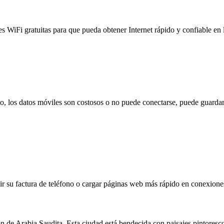
es WiFi gratuitas para que pueda obtener Internet rápido y confiable en
to, los datos móviles son costosos o no puede conectarse, puede guardar
 su factura de teléfono o cargar páginas web más rápido en conexiones l
de Arabia Saudita. Esta ciudad está bendecida con paisajes pintorescos 