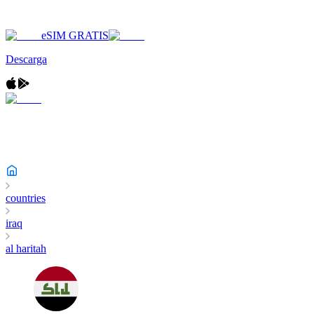
eSIM GRATIS
Descarga
countries
iraq
al haritah