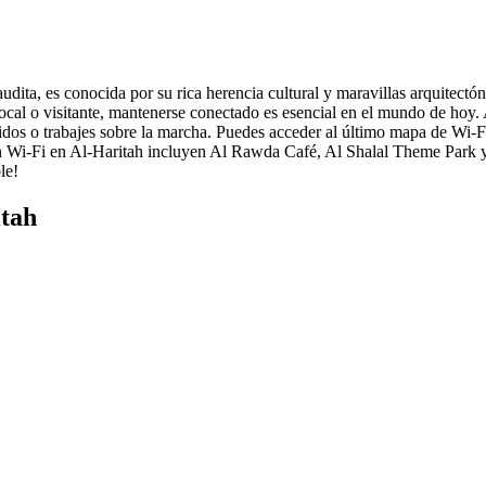
ita, es conocida por su rica herencia cultural y maravillas arquitectóni
as local o visitante, mantenerse conectado es esencial en el mundo de ho
ridos o trabajes sobre la marcha. Puedes acceder al último mapa de Wi-Fi 
n Wi-Fi en Al-Haritah incluyen Al Rawda Café, Al Shalal Theme Park y 
le!
itah