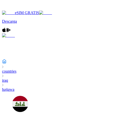
eSIM GRATIS
Descarga
countries
iraq
hajiawa