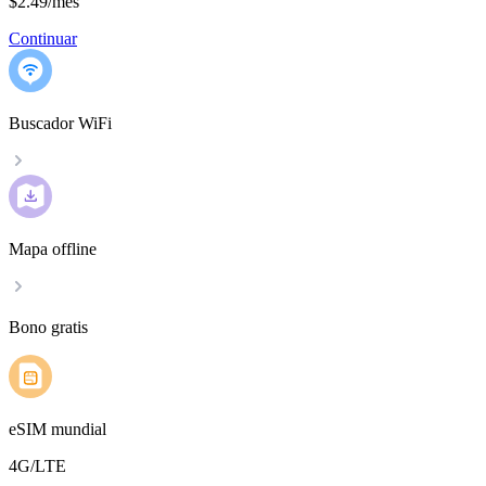
$2.49
/
mes
Continuar
Buscador WiFi
Mapa offline
Bono gratis
eSIM mundial
4G/LTE