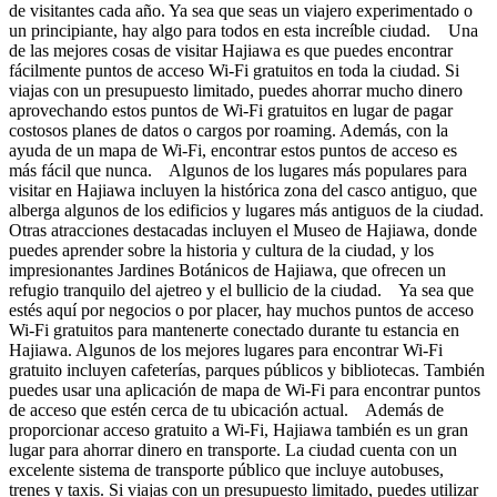
de visitantes cada año. Ya sea que seas un viajero experimentado o
un principiante, hay algo para todos en esta increíble ciudad. Una
de las mejores cosas de visitar Hajiawa es que puedes encontrar
fácilmente puntos de acceso Wi-Fi gratuitos en toda la ciudad. Si
viajas con un presupuesto limitado, puedes ahorrar mucho dinero
aprovechando estos puntos de Wi-Fi gratuitos en lugar de pagar
costosos planes de datos o cargos por roaming. Además, con la
ayuda de un mapa de Wi-Fi, encontrar estos puntos de acceso es
más fácil que nunca. Algunos de los lugares más populares para
visitar en Hajiawa incluyen la histórica zona del casco antiguo, que
alberga algunos de los edificios y lugares más antiguos de la ciudad.
Otras atracciones destacadas incluyen el Museo de Hajiawa, donde
puedes aprender sobre la historia y cultura de la ciudad, y los
impresionantes Jardines Botánicos de Hajiawa, que ofrecen un
refugio tranquilo del ajetreo y el bullicio de la ciudad. Ya sea que
estés aquí por negocios o por placer, hay muchos puntos de acceso
Wi-Fi gratuitos para mantenerte conectado durante tu estancia en
Hajiawa. Algunos de los mejores lugares para encontrar Wi-Fi
gratuito incluyen cafeterías, parques públicos y bibliotecas. También
puedes usar una aplicación de mapa de Wi-Fi para encontrar puntos
de acceso que estén cerca de tu ubicación actual. Además de
proporcionar acceso gratuito a Wi-Fi, Hajiawa también es un gran
lugar para ahorrar dinero en transporte. La ciudad cuenta con un
excelente sistema de transporte público que incluye autobuses,
trenes y taxis. Si viajas con un presupuesto limitado, puedes utilizar