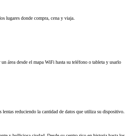
 los lugares donde compra, cena y viaja.
 un área desde el mapa WiFi hasta su teléfono o tableta y usarlo
entas reduciendo la cantidad de datos que utiliza su dispositivo.
nte y bulliciosa ciudad. Desde su centro rico en historia hasta los