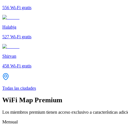
556
Wi-Fi gratis
Halabja
527
Wi-Fi gratis
Shirvan
458
Wi-Fi gratis
Todas las ciudades
WiFi Map Premium
Los miembros premium tienen acceso exclusivo a características adicio
Mensual