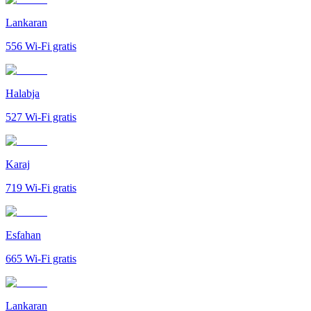
Lankaran
556
Wi-Fi gratis
Halabja
527
Wi-Fi gratis
Karaj
719
Wi-Fi gratis
Esfahan
665
Wi-Fi gratis
Lankaran