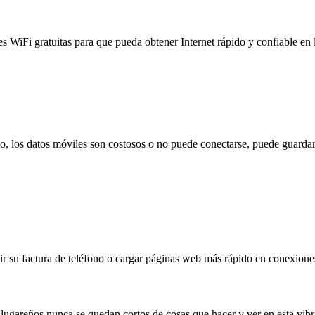
es WiFi gratuitas para que pueda obtener Internet rápido y confiable en
to, los datos móviles son costosos o no puede conectarse, puede guardar
 su factura de teléfono o cargar páginas web más rápido en conexiones l
 lugareños nunca se quedan cortos de cosas que hacer y ver en esta vibra