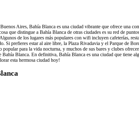
Buenos Aires, Bahía Blanca es una ciudad vibrante que ofrece una combin
 cosa que distingue a Bahía Blanca de otras ciudades es su red de punt
Algunos de los lugares más populares con wifi incluyen cafeterías, resta
. Si prefieres estar al aire libre, la Plaza Rivadavia y el Parque de B
o popular para la vida nocturna, y muchos de sus bares y clubes ofrecen w
e Bahía Blanca. En definitiva, Bahía Blanca es una ciudad que tiene algo 
plorar esta hermosa ciudad hoy!
Blanca