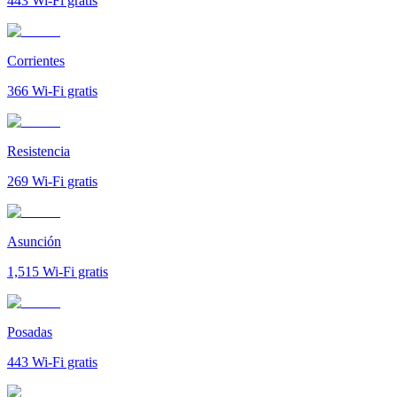
443
Wi-Fi gratis
Corrientes
366
Wi-Fi gratis
Resistencia
269
Wi-Fi gratis
Asunción
1,515
Wi-Fi gratis
Posadas
443
Wi-Fi gratis