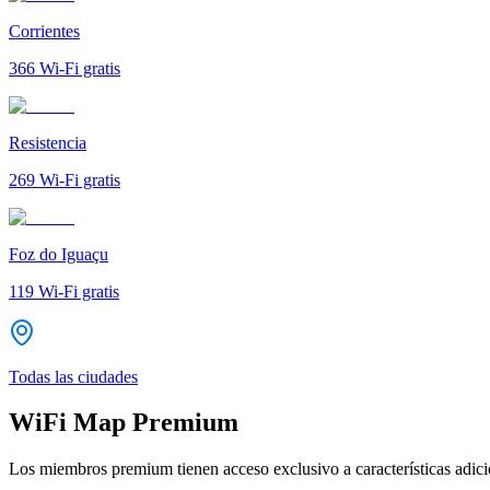
Corrientes
366
Wi-Fi gratis
Resistencia
269
Wi-Fi gratis
Foz do Iguaçu
119
Wi-Fi gratis
Todas las ciudades
WiFi Map Premium
Los miembros premium tienen acceso exclusivo a características adicio